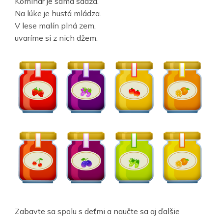
Kominár je samá sadza.
Na lúke je hustá mládza.
V lese malín plná zem,
uvaríme si z nich džem.
Zabavte sa spolu s deťmi a naučte sa aj ďalšie