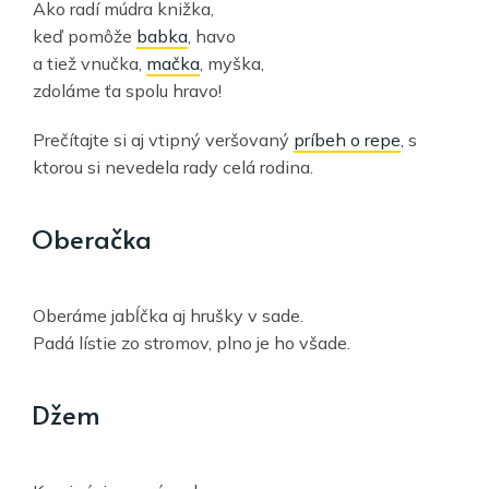
Ako radí múdra knižka,
keď pomôže
babka
, havo
a tiež vnučka,
mačka
, myška,
zdoláme ťa spolu hravo!
Prečítajte si aj vtipný veršovaný
príbeh o repe
, s
ktorou si nevedela rady celá rodina.
Oberačka
Oberáme jabĺčka aj hrušky v sade.
Padá lístie zo stromov, plno je ho všade.
Džem