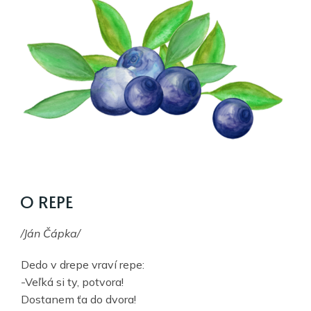
O REPE
/Ján Čápka/
Dedo v drepe vraví repe:
-Veľká si ty, potvora!
Dostanem ťa do dvora!