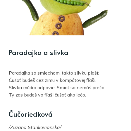
Paradajka a slivka
Paradajka so smiechom, takto slivku plaší:
Čušať budeš cez zimu v kompótovej fľaši.
Slivka múdro odpovie: Smiať sa nemáš prečo.
Ty zas budeš vo fľaši čušať ako lečo.
Čučoriedková
/Zuzana Stankovianska/