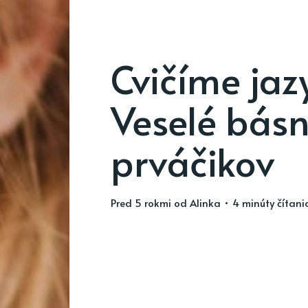
Cvičíme jazy
Veselé básn
prváčikov
pred 5 rokmi
od
Alinka
• 4 minúty čítani