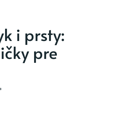
k i prsty:
ičky pre
a