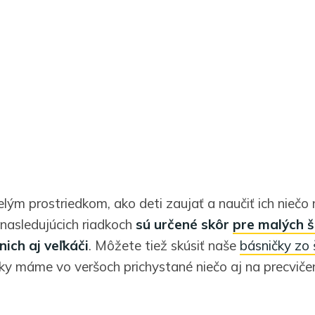
elým prostriedkom, ako deti zaujať a naučiť ich niečo
 nasledujúcich riadkoch
sú určené skôr
pre malých 
nich aj veľkáči
. Môžete tiež skúsiť naše
básničky zo 
níky máme vo veršoch prichystané niečo aj na precviče