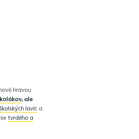
 nové hravou
školákov
, ale
školských lavíc
a
nie
tvrdého a