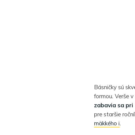
Básničky sú skv
formou. Verše v
zabavia sa pri 
pre staršie roč
mäkkého i
.