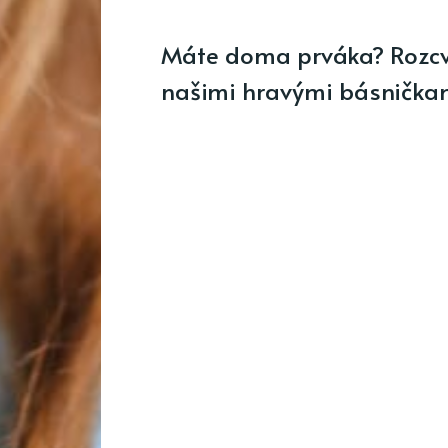
Máte doma prváka? Rozcvič
našimi hravými básničkam