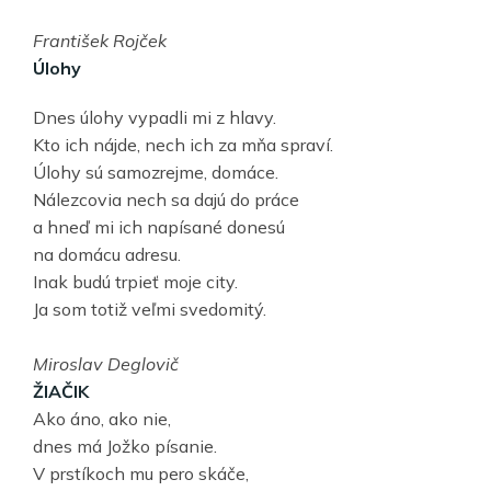
František Rojček
Úlohy
Dnes úlohy vypadli mi z hlavy.
Kto ich nájde, nech ich za mňa spraví.
Úlohy sú samozrejme, domáce.
Nálezcovia nech sa dajú do práce
a hneď mi ich napísané donesú
na domácu adresu.
Inak budú trpieť moje city.
Ja som totiž veľmi svedomitý.
Miroslav Deglovič
ŽIAČIK
Ako áno, ako nie,
dnes má Jožko písanie.
V prstíkoch mu pero skáče,