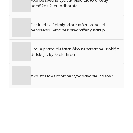
Ako bezpečne vyčistiť biele zlato a kedy
pomôže už len odborník
Cestujete? Detaily, ktoré môžu zabolieť
peňaženku viac než predražený nákup
Hra je práca dieťaťa: Ako nenápadne urobiť z
detskej izby školu hrou
Ako zastaviť rapídne vypadávanie vlasov?