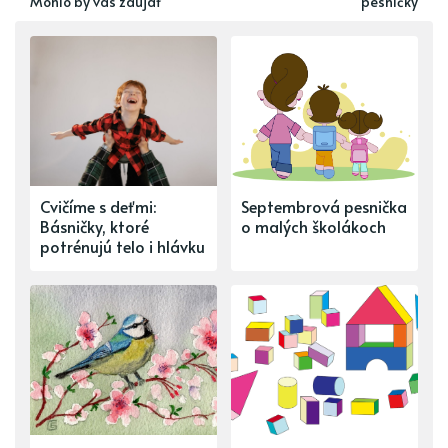
Mohlo by vás zaujať
pesničky
Cvičíme s deťmi:
Septembrová pesnička
Básničky, ktoré
o malých školákoch
potrénujú telo i hlávku