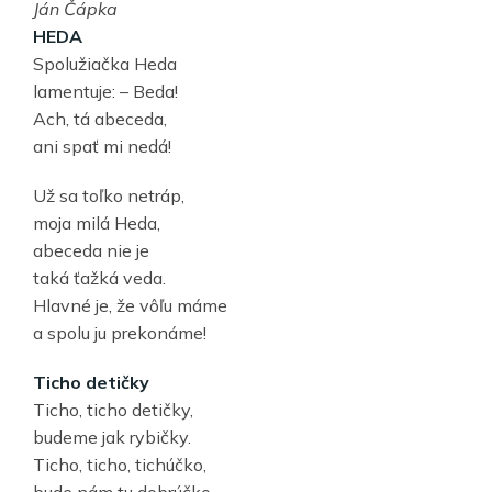
Ján Čápka
HEDA
Spolužiačka Heda
lamentuje: – Beda!
Ach, tá abeceda,
ani spať mi nedá!
Už sa toľko netráp,
moja milá Heda,
abeceda nie je
taká ťažká veda.
Hlavné je, že vôľu máme
a spolu ju prekonáme!
Ticho detičky
Ticho, ticho detičky,
budeme jak rybičky.
Ticho, ticho, tichúčko,