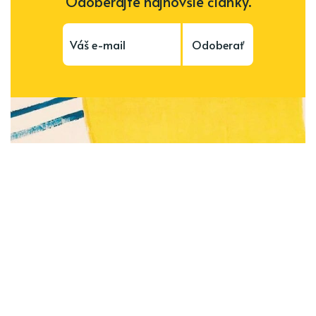
Odoberajte najnovšie články.
Odoberať
Subscribe to be notified of new content and
support Alinka.sk - Život a krása šikovnej