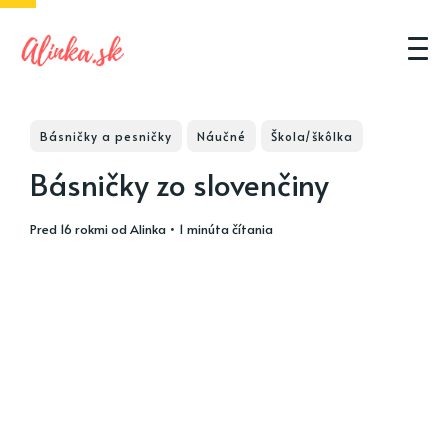
Básničky a pesničky
Náučné
Škola/škôlka
Básničky zo slovenčiny
pred 16 rokmi
od
Alinka
• 1 minúta čítania