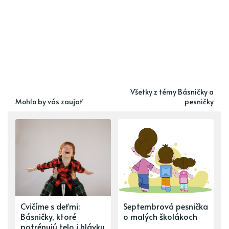
Všetky z témy Básničky a
Mohlo by vás zaujať
pesničky
Cvičíme s deťmi:
Septembrová pesnička
Básničky, ktoré
o malých školákoch
potrénujú telo i hlávku