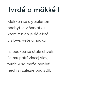
Tvrdé a mäkké I
Mäkké i sa s ypsilonom
pochytilo v šarvátku,
ktoré z nich je dôležité
v slove, vete a riadku.
I s bodkou sa stále chváli,
že mu patrí viacej slov,
tvrdé y sa môže hanbiť,
nech si zalezie pod stôl.