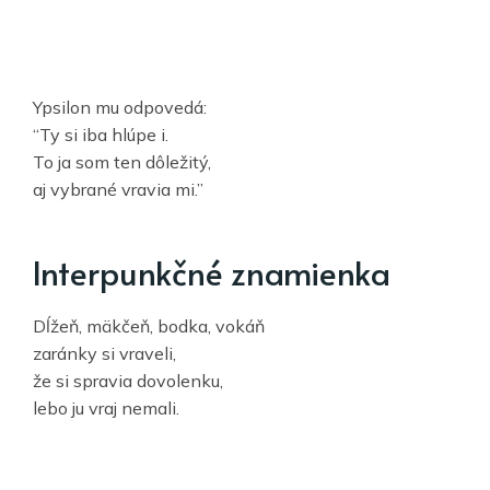
Ypsilon mu odpovedá:
“Ty si iba hlúpe i.
To ja som ten dôležitý,
aj vybrané vravia mi.”
Interpunkčné znamienka
Dĺžeň, mäkčeň, bodka, vokáň
zaránky si vraveli,
že si spravia dovolenku,
lebo ju vraj nemali.