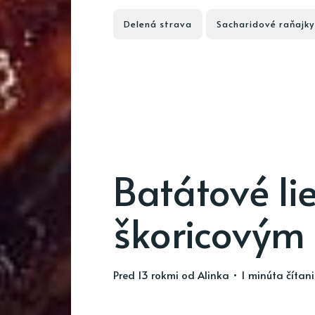
Delená strava
Sacharidové raňajky
Batátové li
škoricovým
pred 13 rokmi
od
Alinka
• 1 minúta čítan