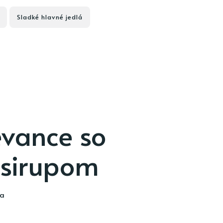
Sladké hlavné jedlá
evance so
 sirupom
ia