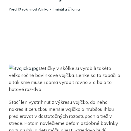
pred 19 rokmi
od
Alinka
• 1 minúta čítania
Detičky v škôlke si vyrobili takéto
veľkonočné bavlnkové vajíčka. Lenke sa to zapáčilo
a tak sme museli doma vyrobiť rovno 3 a bolo to
hotové raz-dva.
Stačí len vystrihnúť z výkresu vajíčko, do neho
nakresliť ceruzkou menšie vajíčko a hrubšou ihlou
predierovať v dostatočných rozostupoch a tiež v
strede. Potom navlečieme deťom ozdobné bavlnky
na tupú ihlu a deti môžu pliesť. Striedavo budú