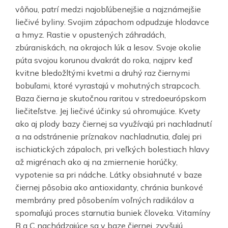
vôňou, patrí medzi najobľúbenejšie a najznámejšie
liečivé byliny. Svojim zápachom odpudzuje hlodavce
a hmyz. Rastie v opustených záhradách,
zbúraniskách, na okrajoch lúk a lesov. Svoje okolie
púta svojou korunou dvakrát do roka, najprv keď
kvitne bledožltými kvetmi a druhý raz čiernymi
bobuľami, ktoré vyrastajú v mohutných strapcoch.
Baza čierna je skutočnou raritou v stredoeurópskom
liečiteľstve. Jej liečivé účinky sú ohromujúce. Kvety
ako aj plody bazy čiernej sa využívajú pri nachladnutí
a na odstránenie príznakov nachladnutia, ďalej pri
ischiatických zápaloch, pri veľkých bolestiach hlavy
až migrénach ako aj na zmiernenie horúčky,
vypotenie sa pri nádche. Látky obsiahnuté v baze
čiernej pôsobia ako antioxidanty, chránia bunkové
membrány pred pôsobením voľných radikálov a
spomaľujú proces starnutia buniek človeka. Vitamíny
B a C nachádzajúce sa v baze čiernej, zvyšujú