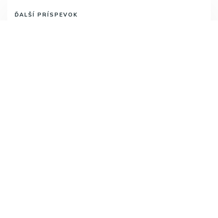
ĎALŠÍ PRÍSPEVOK
Aby ste mali doma kľud
PREDCHÁDZAJÚCI PRÍSPEVOK
Nepečený cheescake s banánmi
Odoberajte najnovšie články.
Odoberať