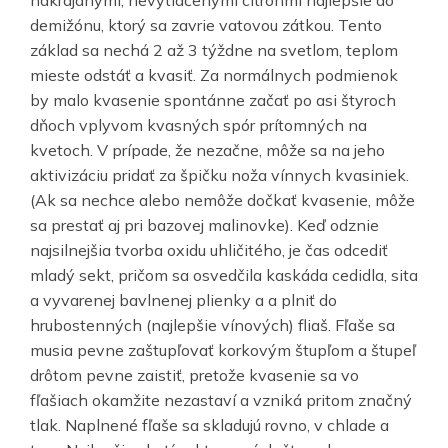
demižónu, ktorý sa zavrie vatovou zátkou. Tento
základ sa nechá 2 až 3 týždne na svetlom, teplom
mieste odstáť a kvasiť. Za normálnych podmienok
by malo kvasenie spontánne začať po asi štyroch
dňoch vplyvom kvasných spór prítomných na
kvetoch. V prípade, že nezačne, môže sa na jeho
aktivizáciu pridať za špičku noža vínnych kvasiniek.
(Ak sa nechce alebo nemôže dočkať kvasenie, môže
sa prestať aj pri bazovej malinovke). Keď odznie
najsilnejšia tvorba oxidu uhličitého, je čas odcediť
mladý sekt, pričom sa osvedčila kaskáda cedidla, sita
a vyvarenej bavlnenej plienky a a plniť do
hrubostenných (najlepšie vínových) fliaš. Fľaše sa
musia pevne zaštupľovať korkovým štupľom a štupeľ
drôtom pevne zaistiť, pretože kvasenie sa vo
fľašiach okamžite nezastaví a vzniká pritom značný
tlak. Naplnené fľaše sa skladujú rovno, v chlade a