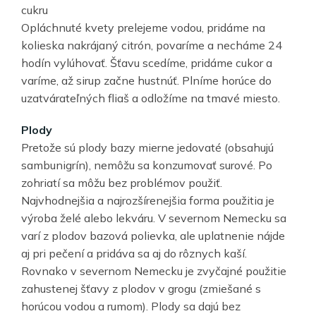
cukru
Opláchnuté kvety prelejeme vodou, pridáme na
kolieska nakrájaný citrón, povaríme a necháme 24
hodín vylúhovať. Šťavu scedíme, pridáme cukor a
varíme, až sirup začne hustnúť. Plníme horúce do
uzatvárateľných fliaš a odložíme na tmavé miesto.
Plody
Pretože sú plody bazy mierne jedovaté (obsahujú
sambunigrín), nemôžu sa konzumovať surové. Po
zohriatí sa môžu bez problémov použiť.
Najvhodnejšia a najrozšírenejšia forma použitia je
výroba želé alebo lekváru. V severnom Nemecku sa
varí z plodov bazová polievka, ale uplatnenie nájde
aj pri pečení a pridáva sa aj do rôznych kaší.
Rovnako v severnom Nemecku je zvyčajné použitie
zahustenej šťavy z plodov v grogu (zmiešané s
horúcou vodou a rumom). Plody sa dajú bez