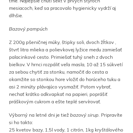
tme. Najlepšie chutí sekt v prvých štyroch
mesiacoch, keď sa pracovalo hygienicky vydrží aj
dlhšie.
Bazový pampúch
Z 200g pšeničnej múky, štipky soli, dvoch žĺtkov ,
štvrť litra mlieka a polievkovej lyžice medu zamiešať
palacinkové cesto. Primiešať tuhý sneh z dvoch
bielkov. V hrnci rozpáliť veľa masla, 10 až 15 súkvetí
za sebou chytiť za stonku, namočiť do cesta a
okamžite so stonkou hore vložiť do horúceho tuku a
asi 2 minúty plávajúco vysmažiť. Potom vybrať,
nechať krátko odkvapkať na papieri, poprášiť
práškovým cukrom a ešte teplé servírovať.
Výborný na letné dni je tiež
bazový sirup.
Pripravíte
si ho takto:
25 kvetov bazy, 1,5l vody, 1 citrón, 1kg kryštálového