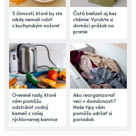
5 činností, ktoré by ste
Čistá bielizeň aj bez
nikdy nemali robiť
chémie: Vyrobte si
s kuchynským nožom!
domáci prášok na
pranie
Overené rady, ktoré
Ako reorganizovať
vám pomôžu
veci v domácnosti?
odstrániť vodný
Naše tipy vám
kameň z vašej
pomôžu udržať si
rýchlovarnej kanvice
poriadok