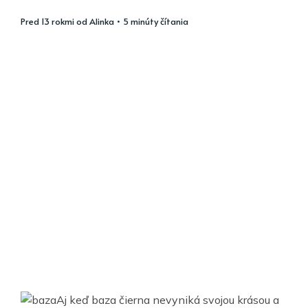
pred 13 rokmi
od
Alinka
• 5 minúty čítania
Aj keď baza čierna nevyniká svojou krásou a