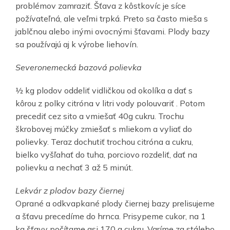
problémov zamraziť. Šťava z kôstkovíc je síce
požívateľná, ale veľmi trpká. Preto sa často mieša s
jablčnou alebo inými ovocnými šťavami. Plody bazy
sa používajú aj k výrobe liehovín.
Severonemecká bazová polievka
½ kg plodov oddeliť vidličkou od okolíka a dať s
kôrou z polky citróna v litri vody polouvariť . Potom
precediť cez sito a vmiešať 40g cukru. Trochu
škrobovej múčky zmiešať s mliekom a vyliať do
polievky. Teraz dochutiť trochou citróna a cukru,
bielko vyšľahať do tuha, porciovo rozdeliť, dať na
polievku a nechať 3 až 5 minút.
Lekvár z plodov bazy čiernej
Oprané a odkvapkané plody čiernej bazy prelisujeme
a šťavu precedíme do hrnca. Prisypeme cukor, na 1
kg šťavy počítame asi 170 g cukru. Varíme za stáleho