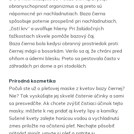
obranyschopnosť organizmus a aj preto sú
nápomocné pri nachladnutiach. Baza čierna
spôsobuje potenie prospešné pri nachladnutiach,
„čistí krv“ a uvoľňuje hlieny. Pri žalúdočných
ťažkostiach skvele pomôže bazový čaj.
Baza čierna bola kedysi obranný prostriedok proti
čiernej mágii a bosorkám. Verilo sa aj, že chráni pred
ohňom a údermi blesku. Preto sa pestovala často v
záhradách pri dome a pri stodolách.
Prírodná kozmetika
Počuli ste už o pleťovej maske z kvetov bazy čiernej?
Nie? Tak vyskúšajte jej skvelé čistenie účinky a sami
sa presvedčíte. Ak chcete zvýšiť čistiaci účinok tejto
masky, môžete k nej pridať aj kvety lipy a kamilky.
Sušené kvety zalejte horúcou vodou a vychladnutú
zmes priložte na očistenú pleť. Nechajte pôsobiť
pätnásť minút, umyte si pleť a natrite ju