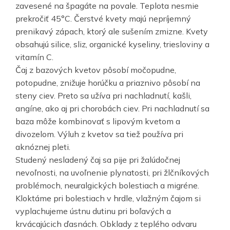
zavesené na špagáte na povale. Teplota nesmie
prekročiť 45°C. Čerstvé kvety majú nepríjemný
prenikavý zápach, ktorý ale sušením zmizne. Kvety
obsahujú silice, sliz, organické kyseliny, triesloviny a
vitamín C.
Čaj z bazových kvetov pôsobí močopudne,
potopudne, znižuje horúčku a priaznivo pôsobí na
steny ciev. Preto sa užíva pri nachladnutí, kašli,
angíne, ako aj pri chorobách ciev. Pri nachladnutí sa
baza môže kombinovať s lipovým kvetom a
divozelom. Výluh z kvetov sa tiež používa pri
aknóznej pleti.
Studený nesladený čaj sa pije pri žalúdočnej
nevoľnosti, na uvoľnenie plynatosti, pri žlčníkových
problémoch, neuralgických bolestiach a migréne.
Kloktáme pri bolestiach v hrdle, vlažným čajom si
vyplachujeme ústnu dutinu pri boľavých a
krvácajúcich ďasnách. Obklady z teplého odvaru