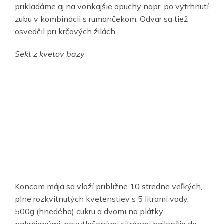
prikladáme aj na vonkajšie opuchy napr. po vytrhnutí
zubu v kombinácii s rumančekom. Odvar sa tiež
osvedčil pri krčových žilách.
Sekt z kvetov bazy
Koncom mája sa vloží približne 10 stredne veľkých,
plne rozkvitnutých kvetenstiev s 5 litrami vody,
500g (hnedého) cukru a dvomi na plátky
nakrájanými, nevytlačenými citrónmi najlepšie do