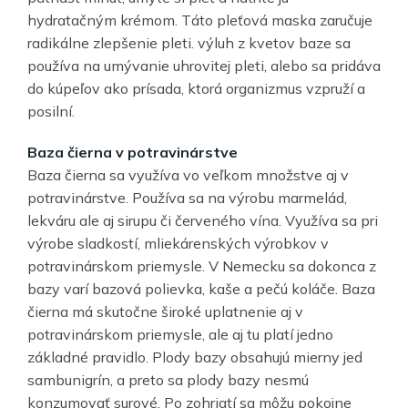
hydratačným krémom. Táto pleťová maska zaručuje
radikálne zlepšenie pleti. výluh z kvetov baze sa
používa na umývanie uhrovitej pleti, alebo sa pridáva
do kúpeľov ako prísada, ktorá organizmus vzpruží a
posilní.
Baza čierna v potravinárstve
Baza čierna sa využíva vo veľkom množstve aj v
potravinárstve. Používa sa na výrobu marmelád,
lekváru ale aj sirupu či červeného vína. Využíva sa pri
výrobe sladkostí, mliekárenských výrobkov v
potravinárskom priemysle. V Nemecku sa dokonca z
bazy varí bazová polievka, kaše a pečú koláče. Baza
čierna má skutočne široké uplatnenie aj v
potravinárskom priemysle, ale aj tu platí jedno
základné pravidlo. Plody bazy obsahujú mierny jed
sambunigrín, a preto sa plody bazy nesmú
konzumovať surové. Po zohriatí sa môžu pokojne