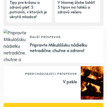
Tipy pre krásnu a
V hlavnej úlohe šalát!
zdravú pleť: 5
5 tipov na ľahkú a
potravín, v ktorých je
zdravú večeru
ukrytá mladosť
ĎALŠÍ PRÍSPEVOK
Pripravte Mikulášsku nádielku
netradične, chutne a zdravo!
PREDCHÁDZAJÚCI PRÍSPEVOK
V pekle