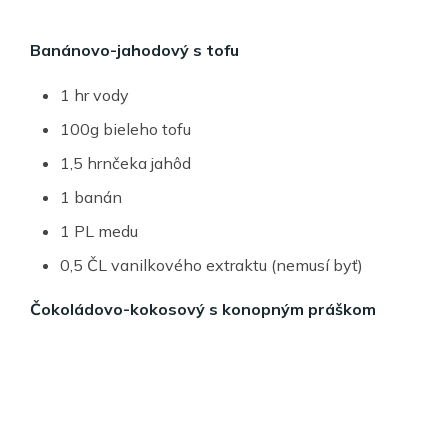
Banánovo-jahodový s tofu
1 hr vody
100g bieleho tofu
1,5 hrnčeka jahôd
1 banán
1 PL medu
0,5 ČL vanilkového extraktu (nemusí byť)
Čokoládovo-kokosový s konopným práškom