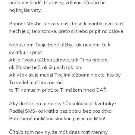
nech poskladá Ti z lásky, zdravia, šťastia tie
najkrajšie vety.
Popriať šťastie, slnko v duši, to sa k sviatku ozaj sluší.
Nech je aj telo zdravé, preto si treba pripiť na oslave.
Nepoznám Tvoje tajné túžby, tak neviem, čo k
sviatku Ti priať.
Ak je Tvojou túžbou zdravie, tak Ti ho prajem,
ak šťastie tiež, ak úspech tak isto.
Ak však ak je medzi Tvojimi túžbami niekto, kto by
Ťa vedel mať hrozne rád,
to Ti nemusim priať, to Ti môžem hneď DAŤ.
Aký darček na meninky? Čokoládku či kvetinky?
Radšej SMS-ka krátka bez obalu, bez pozlátka.
Prifarbená maličkou sladkou pusou na líčko!
Čítal/a som noviny, že máš dnes mať meniny,