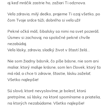
aj keď mráčik zastrie ho, zažiari Ti odznova.
Veľa zdravia, milý dedko, prajeme Ti ozaj všetko, po
čom Tvoje srdce túži, dobrého si veľa uži!
Pekné očká máš, šibalsky sa nimi na svet pozeráš.
Úsmev si zachovaj, na spoločné pekné chvíle
nezabúdaj.
Veľa lásky, zdravia, sladký život v šťastí želá…
Nie som žiadny básnik, čo píše básne, nie som ani
maliar, ktorý maľuje krásne, som len človek, ktorý ťa
má rád, a chce ti zdravie, šťastie, lásku zaželať.
Všetko najlepšie!
Sú slová, ktoré nevyslovíme, je bolesť, ktorú
pretrpíme, sú lásky, na ktoré spomíname a priatelia,
na ktorých nezabúdame. Všetko najlepšie!