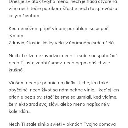
Dnes je sviatok tvojho mena, nech je fľaša otvorená,
víno nech tečie potokom, šťastie nech ťa sprevádza
celým životom.
Ked nemôžem pripiť vínom, ponáhľam sa aspoň
rýmom.
Zdravia, šťastia, lásky veľa, z úprimného srdca želá…
Nech Ti slza nezavadzia, nech Ti srdce nespúta žiaľ,
nech Ti ústa zdobí úsmev, nech nepoznáš chvíle
krušné!
Vinšom nech je prianie na diaľku, tiché, len také
obyčajné, nech život sa nám pekne vinie… keď aj len
prianie bez slov, stačí že sme sa usmiali, keď vidíme,
že niekto zrod svoj slávi, alebo meno napísané v
kalendári…
Nech Ti stále slnko svieti v oknách Tvojho domova,