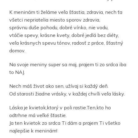
K meninám ti želáme veľa šťastia, zdravia, nech ťa
všetci nepriatelia miesto sporov zdravia,
správnu duše pohodu, dobré vínko, nie vodu,
vtáčie spevy, krásne kvety, dobré jedlá bez diéty,
veľa krásnych spevu tónov, radosť z práce, šťastný
domov.
Na svoje meniny super sa maj, prajem ti zo srdca iba
to NAJ.
Nech máš život ako sen, užívaj si každý deň.
Od starosti žiadne vrásky, v každej chvíli veľa lásky.
Láska je kvietok,ktorý v poli rastie.Ten,kto ho
odtrhne má veľké šťastie.
Ja ten kvietok zo srdca Ti dám a prajem Ti všetko
najlepšie k meninám!