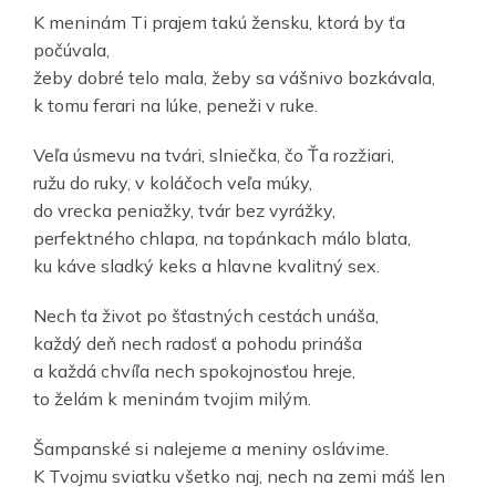
K meninám Ti prajem takú žensku, ktorá by ťa
počúvala,
žeby dobré telo mala, žeby sa vášnivo bozkávala,
k tomu ferari na lúke, peneži v ruke.
Veľa úsmevu na tvári, slniečka, čo Ťa rozžiari,
ružu do ruky, v koláčoch veľa múky,
do vrecka peniažky, tvár bez vyrážky,
perfektného chlapa, na topánkach málo blata,
ku káve sladký keks a hlavne kvalitný sex.
Nech ťa život po šťastných cestách unáša,
každý deň nech radosť a pohodu prináša
a každá chvíľa nech spokojnosťou hreje,
to želám k meninám tvojim milým.
Šampanské si nalejeme a meniny oslávime.
K Tvojmu sviatku všetko naj, nech na zemi máš len