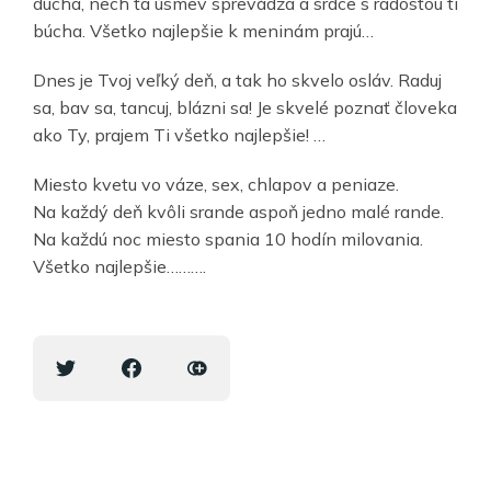
ducha, nech ťa úsmev sprevádza a srdce s radosťou ti
búcha. Všetko najlepšie k meninám prajú…
Dnes je Tvoj veľký deň, a tak ho skvelo osláv. Raduj
sa, bav sa, tancuj, blázni sa! Je skvelé poznať človeka
ako Ty, prajem Ti všetko najlepšie! …
Miesto kvetu vo váze, sex, chlapov a peniaze.
Na každý deň kvôli srande aspoň jedno malé rande.
Na každú noc miesto spania 10 hodín milovania.
Všetko najlepšie……….