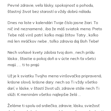
Pevné zdravie, veľa lásky, spokojnosť a pohodu,
šťastný život bez starostí a vždy dobrú náladu.
Dnes na liste v kalendári Tvoje číslo jasne žiari. To
nič iné neznamená , iba že máš sviatok mena. Preto
Tebe náš vinš patrí: koľko majú štítov Tatry , koľko
má len mráčkov nebe , toľko zdravia daj Boh Tebe!
Nech voňavé kvety zdobia tvoj dom , nech prídu
láska , šťastie a pokoj doň a v úcte nech ťa všetci
majú , … ti to prajú
Už je k sviatku Tvojho mena vinšovačka pripravená,
krásne slová, krásne dary: nech sa Ti vždy všetko
darí, v láske, v šťastí život uži, zdravie stále nech Ti
slúži. K meninám všetko najlepšie želá …
Želáme ti spolu od srdiečka, zdravie, lásku, sviežosť