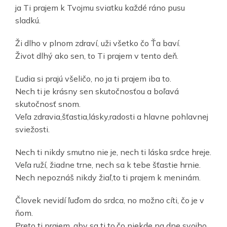
ja Ti prajem k Tvojmu sviatku každé ráno pusu
sladkú.
Ži dlho v plnom zdraví, uži všetko čo Ťa baví.
Život dlhý ako sen, to Ti prajem v tento deň.
Ľudia si prajú všeličo, no ja ti prajem iba to.
Nech ti je krásny sen skutočnosťou a boľavá
skutočnosť snom.
Veľa zdravia,šťastia,lásky,radosti a hlavne pohlavnej
sviežosti.
Nech ti nikdy smutno nie je, nech ti láska srdce hreje.
Veľa ruží, žiadne trne, nech sa k tebe šťastie hrnie.
Nech nepoznáš nikdy žiaľ,to ti prajem k meninám.
Človek nevidí ľuďom do srdca, no možno cíti, čo je v
ňom.
Preto ti prajem, aby sa ti to,čo niekde na dne svojho