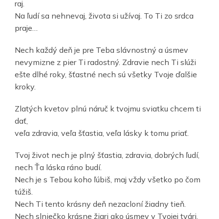
raj.
Na ľudí sa nehnevaj, života si užívaj. To Ti zo srdca
praje…
Nech každý deň je pre Teba slávnostný a úsmev
nevymizne z pier Ti radostný. Zdravie nech Ti slúži
ešte dlhé roky, šťastné nech sú všetky Tvoje ďalšie
kroky.
Zlatých kvetov plnú náruč k tvojmu sviatku chcem ti
dať,
veľa zdravia, veľa šťastia, veľa lásky k tomu priať.
Tvoj život nech je plný šťastia, zdravia, dobrých ľudí,
nech Ťa láska ráno budí.
Nech je s Tebou koho ľúbiš, maj vždy všetko po čom
túžiš.
Nech Ti tento krásny deň nezacloní žiadny tieň.
Nech slniečko krásne žiari ako úsmev v Tvojej tvári.