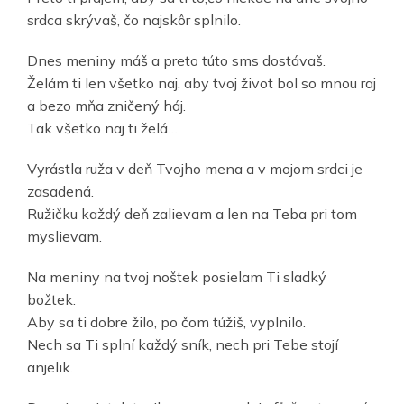
srdca skrývaš, čo najskôr splnilo.
Dnes meniny máš a preto túto sms dostávaš.
Želám ti len všetko naj, aby tvoj život bol so mnou raj
a bezo mňa zničený háj.
Tak všetko naj ti želá…
Vyrástla ruža v deň Tvojho mena a v mojom srdci je
zasadená.
Ružičku každý deň zalievam a len na Teba pri tom
myslievam.
Na meniny na tvoj noštek posielam Ti sladký
božtek.
Aby sa ti dobre žilo, po čom túžiš, vyplnilo.
Nech sa Ti splní každý sník, nech pri Tebe stojí
anjelik.