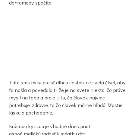
dohromady spočíta.
Táto sms musí prejsť dlhou cestou, cez veľa čísel, aby
ťa našla a povedala ti, že je na svete niekto, čo práve
myslí na teba a praje ti to, čo človek najviac
potrebuje: zdravie, to čo človek márne hľadá: šťastie,
lásku a pochopenie.
Krásnou kyticou je vhodné dnes priať,
aspoň maličkú radosť k sviatku dať.