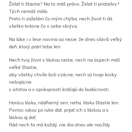
Želať ti šťastie? Na to máš právo. Želať ti priateľov?
Tých nemáš málo.
Preto ti zaželám čo iným chýba, nech život ti dá
všetko krásne čo v sebe skrýva.
Na lúke i v lese novina sa nesie, že dnes sláviš veľký
deň, ktorý patrí tebe len.
Nech tvoj život s láskou rastie, nech na úspech máš
veľké šťastie,
aby všetky chvíle boli vzácne, nech sú tvoje kroky
nebojácne
s istotou a v spokojnosti kráčajú do budúcnosti.
Horúcu lásku, nádherný sen, nehu, lásku šťastie len.
Pomoc rukou po ruke dať, prijať ich s láskou a s
láskou aj dať.
Rád nech ťa má každý, nie iba dnes ale navždy.