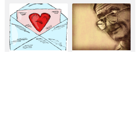
Zablahoželajte
Vinše starej mame
mladomanželom:
Svadobné vinše, ktoré
potešia i rozosmejú
ĎALŠÍ PRÍSPEVOK
Krmítko pre vtáčiky