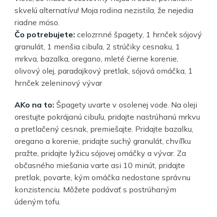
skvelú alternatívu! Moja rodina nezistila, že nejedia
riadne mäso.
Čo potrebujete:
celozrnné špagety, 1 hrnček sójový
granulát, 1 menšia cibuľa, 2 strúčiky cesnaku, 1
mrkva, bazalka, oregano, mleté čierne korenie,
olivový olej, paradajkový pretlak, sójová omáčka, 1
hrnček zeleninový vývar
AKo na to:
Špagety uvarte v osolenej vode. Na oleji
orestujte pokrájanú cibuľu, pridajte nastrúhanú mrkvu
a pretlačený cesnak, premiešajte. Pridajte bazalku,
oregano a korenie, pridajte suchý granulát, chvíľku
pražte, pridajte lyžicu sójovej omáčky a vývar. Za
občasného miešania varte asi 10 minút, pridajte
pretlak, povarte, kým omáčka nedostane správnu
konzistenciu. Môžete podávať s postrúhaným
údeným tofu.