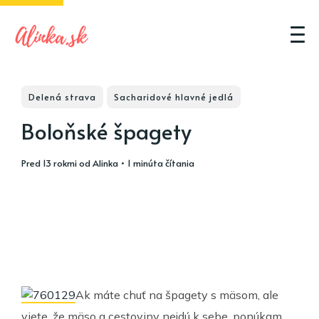
Delená strava
Sacharidové hlavné jedlá
Boloňské špagety
pred 13 rokmi
od
Alinka
• 1 minúta čítania
Ak máte chuť na špagety s mäsom, ale
viete, že mäso a cestoviny nejdú k sebe, ponúkam