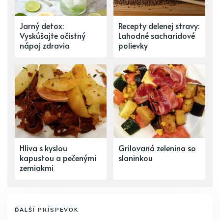
Jarný detox:
Recepty delenej stravy:
Vyskúšajte očistný
Lahodné sacharidové
nápoj zdravia
polievky
Hliva s kyslou
Grilovaná zelenina so
kapustou a pečenými
slaninkou
zemiakmi
ĎALŠÍ PRÍSPEVOK