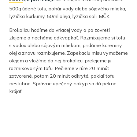
500g údené tofu, pohár vody alebo sójového mlieka,
lyžička kurkumy, 50ml oleja, lyžička soli, MČK
Brokolicu hodíme do vriacej vody a po zovretí
zlejeme a necháme odkvapkať. Rozmixujeme si tofu
s vodou alebo sójovým mliekom, pridáme koreniny,
olej a znovu rozmixujeme. Zapekaciu misu vymažeme
olejom a vložíme do nej brokolicu, prelejeme ju
rozmixovaným tofu. Pečieme v rúre 20 minút
zatvorené, potom 20 minút odkryté, pokiaľ tofu
nestuhne. Správne upečený nákyp sa dá pekne
krájať.