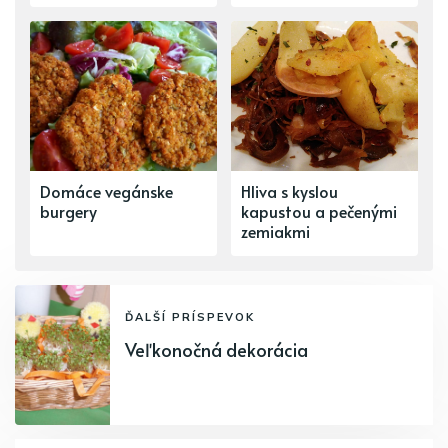
Domáce vegánske
Hliva s kyslou
burgery
kapustou a pečenými
zemiakmi
ĎALŠÍ PRÍSPEVOK
Veľkonočná dekorácia