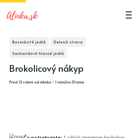
Bezmäsité jedlá
Delená strava
Sacharidové hlavné jedlá
Brokolicový nákyp
pred 13 rokmi
od
Alinka
• 1 minúta čítania
Čo potrebujete:
1 sáčok mrazenej brokolice,