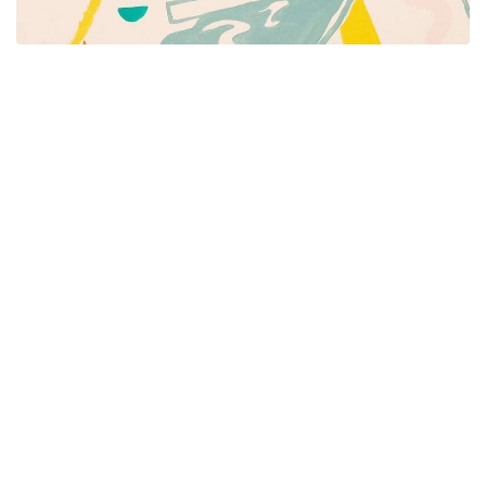
Píšeme pre mamičky aj oteckov. Kreatívne nápady
pre čas s deťmi. Články o rodine, básničky a pesničky
pre deti. Slovenské zvyky a sviatky a recepty.