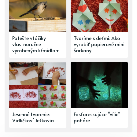
Potešte vtáčiky
Tvoríme s deťmi: Ako
vlastnoručne
vyrobiť papierové mini
vyrobeným kŕmidlom
šarkany
Jesenné tvorenie:
Fosforeskujúce “vílie“
Vidličkoví Ježkovia
poháre