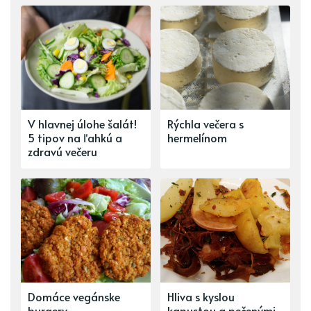
V hlavnej úlohe šalát!
Rýchla večera s
5 tipov na ľahkú a
hermelínom
zdravú večeru
Domáce vegánske
Hliva s kyslou
burgery
kapustou a pečenými