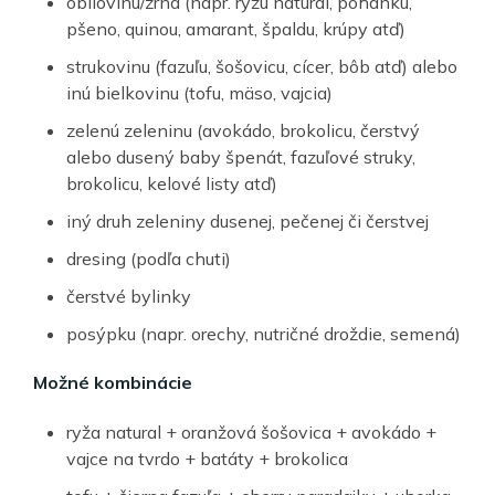
obilovinu/zrná (napr. ryžu natural, pohánku,
pšeno, quinou, amarant, špaldu, krúpy atď)
strukovinu (fazuľu, šošovicu, cícer, bôb atď) alebo
inú bielkovinu (tofu, mäso, vajcia)
zelenú zeleninu (avokádo, brokolicu, čerstvý
alebo dusený baby špenát, fazuľové struky,
brokolicu, kelové listy atď)
iný druh zeleniny dusenej, pečenej či čerstvej
dresing (podľa chuti)
čerstvé bylinky
posýpku (napr. orechy, nutričné droždie, semená)
Možné kombinácie
ryža natural + oranžová šošovica + avokádo +
vajce na tvrdo + batáty + brokolica