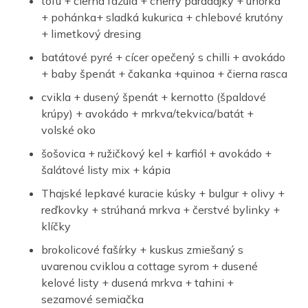
tofu + čierna fazuľa + cherry paradajky + uhorka
+ pohánka+ sladká kukurica + chlebové krutóny
+ limetkový dresing
batátové pyré + cícer opečený s chilli + avokádo
+ baby špenát + čakanka +quinoa + čierna rasca
cvikla + dusený špenát + kernotto (špaldové
krúpy) + avokádo + mrkva/tekvica/batát +
volské oko
šošovica + ružičkový kel + karfiól + avokádo +
šalátové listy mix + kápia
Thajské lepkavé kuracie kúsky + bulgur + olivy +
reďkovky + strúhaná mrkva + čerstvé bylinky +
klíčky
brokolicové fašírky + kuskus zmiešaný s
uvarenou cviklou a cottage syrom + dusené
kelové listy + dusená mrkva + tahini +
sezamové semiačka