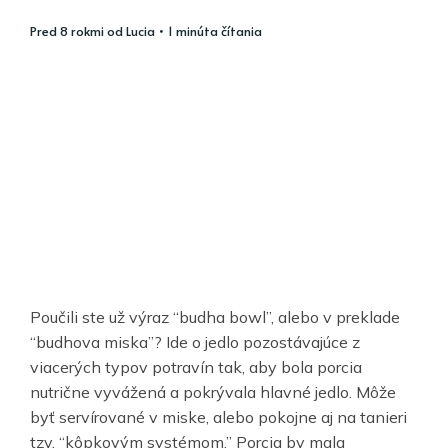
pred 8 rokmi
od
Lucia
• 1 minúta čítania
Poučili ste už výraz “budha bowl”, alebo v preklade
“budhova miska”? Ide o jedlo pozostávajúce z
viacerých typov potravín tak, aby bola porcia
nutrične vyvážená a pokrývala hlavné jedlo. Môže
byť servírované v miske, alebo pokojne aj na tanieri
tzv. “kôpkovým systémom.” Porcia by mala