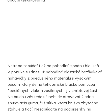
období tehuľkovania.
Netreba zabúdať tiež na pohodlnú spodnú bielizeň.
V ponuke sú dnes už pohodlné elastické bezšvíkové
nohavičky z priedušného materiálu s vysokým
pásom, ktorý dvíha tehotenské bruško pomocou
špeciálnych vláken zosílených aj v chrbtovej časti.
Na bruchu vás teda už nebude otravovať žiadna
šnurovacia guma, či šnúrka, ktorá bruško zbytočne
sťahuje a tlačí. Nezabúdajte na podprsenky na