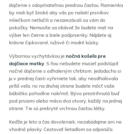
dojčenie s odopínateľnou prednou časťou. Ramienka
by mali byť široké aby vás po naliatí prsníkov
mliečkom netlačili a nezarezávali sa vám do
pokožky. Nemusíte sa obávať že budete mať na
výber len čierne a biele podprsenky. Nájdete aj
krásne čipkované, ružové či modré kúsky.
Výbornou vychytávkou je
nočná košeľa pre
dojčiace matky
. S ňou nebudete musieť podstúpiť
nočné dojčenie s odhaleným chrbtom. Jedoducho si
ju v prednej časti vyhrniete tak, aby neodhaľovala
príliš veľa, no na druhej strane budete môcť vaše
bábätko pohodlne nakŕmiť. Býva prestrihnutá buď
pod prsiami alebo máva dva otvory, každý na jednej
strane. Tie sú prekryté vrchnou časťou látky.
Keďže je leto a čas dovoleniek, nezabúdajme ani na
vhodné plavky. Cestovať lietadlom sa odporúča