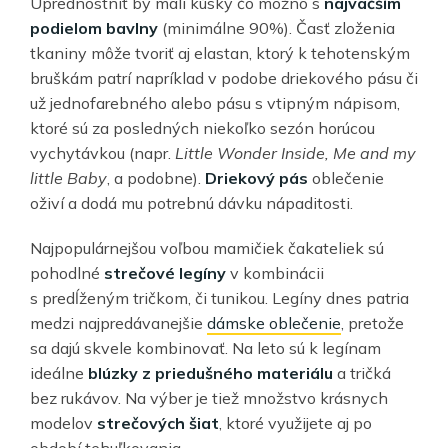
Uprednostniť by mali kúsky čo možno s
najväčším
podielom bavlny
(minimálne 90%). Časť zloženia
tkaniny môže tvoriť aj elastan, ktorý k tehotenským
bruškám patrí napríklad v podobe driekového pásu či
už jednofarebného alebo pásu s vtipným nápisom,
ktoré sú za posledných niekoľko sezón horúcou
vychytávkou (napr.
Little Wonder Inside, Me and my
little Baby
, a podobne).
Driekový pás
oblečenie
oživí a dodá mu potrebnú dávku nápaditosti.
Najpopulárnejšou voľbou mamičiek čakateliek sú
pohodlné
strečové legíny
v kombinácii
s predĺženým tričkom, či tunikou. Legíny dnes patria
medzi najpredávanejšie
dámske oblečenie
, pretože
sa dajú skvele kombinovať. Na leto sú k legínam
ideálne
blúzky z priedušného materiálu
a tričká
bez rukávov. Na výber je tiež množstvo krásnych
modelov
strečových šiat
, ktoré využijete aj po