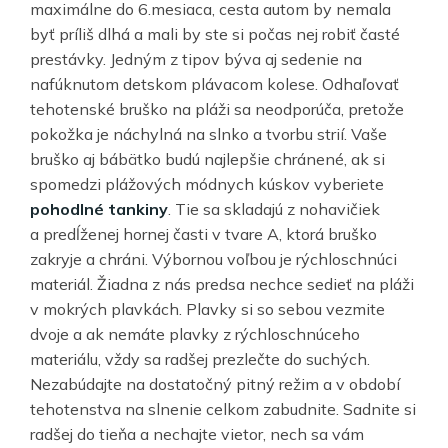
maximálne do 6.mesiaca, cesta autom by nemala
byť príliš dlhá a mali by ste si počas nej robiť časté
prestávky. Jedným z tipov býva aj sedenie na
nafúknutom detskom plávacom kolese. Odhaľovať
tehotenské bruško na pláži sa neodporúča, pretože
pokožka je náchylná na slnko a tvorbu strií. Vaše
bruško aj bábätko budú najlepšie chránené, ak si
spomedzi plážových módnych kúskov vyberiete
pohodlné tankiny
. Tie sa skladajú z nohavičiek
a predĺženej hornej časti v tvare A, ktorá bruško
zakryje a chráni. Výbornou voľbou je rýchloschnúci
materiál. Žiadna z nás predsa nechce sedieť na pláži
v mokrých plavkách. Plavky si so sebou vezmite
dvoje a ak nemáte plavky z rýchloschnúceho
materiálu, vždy sa radšej prezlečte do suchých.
Nezabúdajte na dostatočný pitný režim a v období
tehotenstva na slnenie celkom zabudnite. Sadnite si
radšej do tieňa a nechajte vietor, nech sa vám