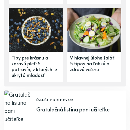
Tipy pre krásnu a
V hlavnej úlohe šalát!
zdravú pleť: 5
5 tipov na ľahkú a
potravín, v ktorých je
zdravú večeru
ukrytá mladosť
ĎALŠÍ PRÍSPEVOK
Gratulačná listina pani učiteľke