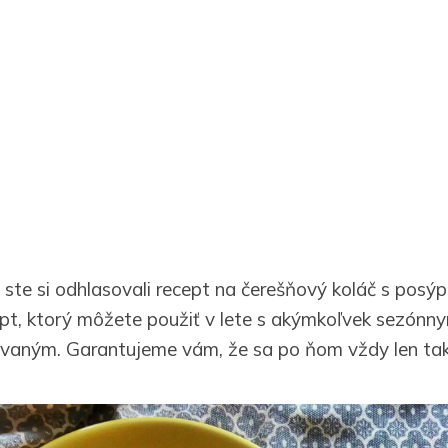
 ste si odhlasovali recept na čerešňový koláč s posýp
ept, ktorý môžete použiť v lete s akýmkoľvek sezónn
zovaným. Garantujeme vám, že sa po ňom vždy len tak