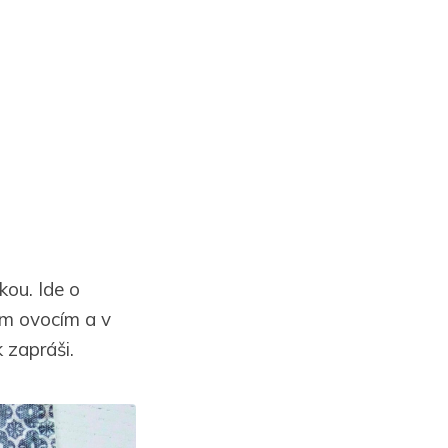
kou. Ide o
ym ovocím a v
 zapráši.