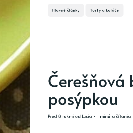
Hlavné články
Torty a koláče
Čerešňová 
posýpkou
pred 8 rokmi
od
Lucia
• 1 minúta čítania