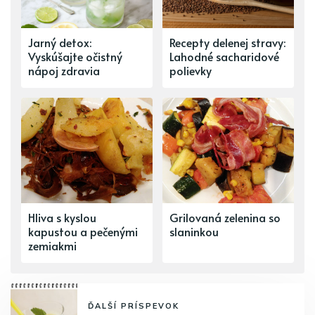
Jarný detox:
Recepty delenej stravy:
Vyskúšajte očistný
Lahodné sacharidové
nápoj zdravia
polievky
Hliva s kyslou
Grilovaná zelenina so
kapustou a pečenými
slaninkou
zemiakmi
ĎALŠÍ PRÍSPEVOK