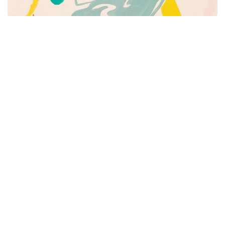
Píšeme pre mamičky aj oteckov. Kreatívne nápady
pre čas s deťmi. Články o rodine, básničky a pesničky
pre deti. Slovenské zvyky a sviatky a recepty.