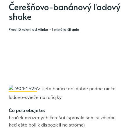
Čerešňovo-banánový ľadový
shake
pred 13 rokmi
od
Alinka
• 1 minúta čítania
V tieto horúce dni dobre padne niečo
ľadovo-svieže na raňajky.
Čo potrebujete:
hrnček mrazených čerešní (spravila som si zásobu,
keď ešte boli k dispozícii na strome)