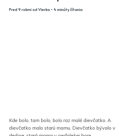
pred 9 rokmi
od
Vierka
• 4 minúty čítania
Kde bolo, tam bolo, bolo raz malé dievčatko. A
dievčatko malo starú mamu. Dievčatko bývalo v
dedine, stará mama v neďalekej hore.