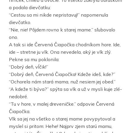
a podala dievčatku:
“Cestou sa mi nikde nepristavuj!” napomenula
dievčatko.
“Nie, nie! Pôjdem rovno k starej mame.” sľubovalo
ono.
A tak si ide Červená Čiapočka chodníkom hore. Ide,
ide – stretne ju vlk. Ona nevedela, aký je vlk zlý.
Pekne sa mu poklonila:
“Dobrý deň, vĺčik!”
“Dobrý deň, Červená Čiapočka! Kdeže ideš, kde?”
“Ochorela nám stará mama, nuž nesiem jej obed.”
“A kdeže ti býva?” spýta sa vlk a už v mysli kuje zlé-
nedobré.
“Tu v hore, v malej dreveničke.” odpovie Červená
Čiapočka.
Vlk sa jej na všetko o starej mame povypytoval a
myslel si pritom: Hehe! Najprv zjem starú mamu,