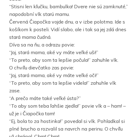
“Stisni len kľučku, bambulka! Dvere nie sú zamknuté,”
napodobní vlk starú mamu.
Červená Čiapočka vojde dnu, a v izbe polotma. Ide s
košíkom k posteli. Vidí slabo, ale i tak sa jej zdá dnes
stará mama čudná.
Díva sa na ňu, a odrazu povie:
“Joj, stará mama, aké vy máte veľké uši!”
“To preto, aby som ta lepšie počula!” zahuhle vlk.
O chvíľu dievčatko zas povie:
“Joj, stará mama, aké vy máte veľké oči!”
“To preto, aby som ta lepšie videla!” zahuhle vlk
zase.
“A prečo máte také veľké ústa?”
“To aby som teba ľahšie zjedla!” povie vlk a – ham! –
už je i Čiapočka tam!
“Ej, bola to za hostinka!” povedal si vlk. Pohladkal si
plné brucho a rozvalil sa navrch na perinu. O chvíľu
už chrápal. Chrrr! Chrrr!