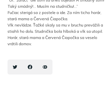
Taký smädný!… Musím na studničku!…”
Fučiac sterigá sa z postele a ide. Za ním ticho horár,
stará mama a Červená Čiapočka.
Vlk nevládze. Ťažké skaly sa mu v bruchu prevážili a
stiahli ho dolu. Studnička bola hlboká a vlk sa utopil.
Horár, stará mama a Červená Čiapočka sa veselo
vrátili domov.