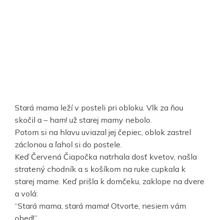
Stará mama leží v posteli pri obloku. Vlk za ňou
skočil a – ham! už starej mamy nebolo.
Potom si na hlavu uviazal jej čepiec, oblok zastrel
záclonou a ľahol si do postele.
Keď Červená Čiapočka natrhala dosť kvetov, našla
stratený chodník a s košíkom na ruke cupkala k
starej mame. Keď prišla k domčeku, zaklope na dvere
a volá:
“Stará mama, stará mama! Otvorte, nesiem vám
obed!”