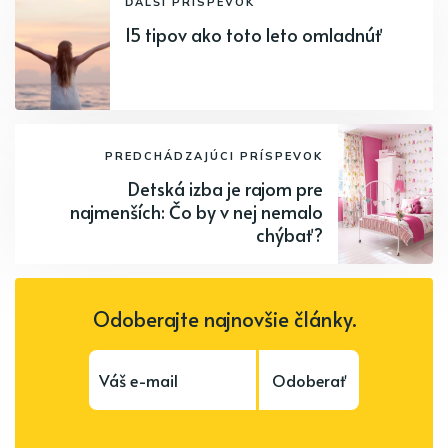
ĎALŠÍ PRÍSPEVOK
15 tipov ako toto leto omladnúť
PREDCHÁDZAJÚCI PRÍSPEVOK
Detská izba je rajom pre
najmenších: Čo by v nej nemalo
chýbať?
Odoberajte najnovšie články.
Odoberať