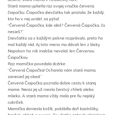
Stará mama uplietla raz svojej vnučke červenú
čiapočku. Čiapočka dievčatku tak pristala, že každý,
kto ho v nej uvidel, sa pýtal:
“Červená Čiapočka, kde ideš? Červená Čiapočka, čo
nesieš?”
Dievčatko sa s každým pekne rozprávalo, preto ho
mal každý rád. Aj toto meno mu dávali len z lásky.
Napokon ho nik inakšie nevolal, len Červenou
Čiapočkou.
Raz mamička povedala dcérke:
“Červená Čiapočka! Ochorela nám stará mama,
zanesieš jej obed.”
Červená Čiapočka poznala dobre cestu k starej
mame. Neraz jej už niesla čerstvý chlieb alebo
mlieko. A stará mama vždy mala pre ňu nejaký
cukríček.
Mamička doniesla košík, pokládla doň kastróliky,
hrnček, chlieb a ovocie. To všetko zakryla obrúskom