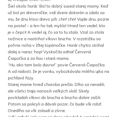
Šiel okolo horár. Bol to dobrý sused starej mamy. Keď
už bol pri dreveničke, vidí dvere dokorán a zdalo sa
mu, že dnu ktosi drevo píli: chrr! chrr! Vojde dnu, pozrie
na posteľ – a len ho tak myklo! Hneď ten vedel, kto
je v čepci! A vedel aj, čo sa to tu stalo. Vzal zo stola
nožnice a nastrihol vlkovi brucho. V rozstrižku sa
pohne noha v žltej topánočke. Horár chytro strihal
ďalej a naraz: hop! Vyskočila odtiaľ Červená
Čiapočka a za ňou i stará mama.
“Hu, ako tam bolo dusno!” povie Červená Čiapočka.
A od radosti, že je vonku, vybozkávala milého ujka na
pichľavé fúzy.
Starej mame hneď choroba prešla. Dlho sa neradili,
ale všetci traja nanosili veľkých skál. Skaly
povkladali vlkovi do brucha a brucho dobre zašili.
Potom sa pokryli a dávali pozor, čo bude vlk robiť.
Onedlho sa vlk zobudí a zívne.
“Uf,” zafučí, “ale som sa dnes objedol! A smädný som!