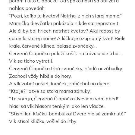
potom i túto Čiapočku! Od spokojnosti sa oblízal a
nahlas povedal:
“Pozri, koľko tu kvetov! Natrhaj z nich starej mame.”
Mamička dievčatku prikázala nikde sa nepristaviť.
Ale či by bol hriech natrhať kvetov? Akú radosť by
spravila starej mame! A lúčka je ozaj samý kvet! Biele
krále, červené klince, belasé zvončeky…
Červená Čiapočka položí košík na trávu a ide trhať.
Vlk sa ticho vytratil.
Červená Čiapočka trhá zvončeky, hľadá nezábudky.
Zachodí vždy hlbšie do hory.
A vlk zatiaľ našiel domček, zabúchal na dvere.
“Kto je?” ozve sa stará mama zdnuky.
“To som ja, Červená Čiapočka! Nesiem vám obed!”
hlási sa vlk hlasom tenkým, ako len vládze.
“Stisni len kľučku, bambulka! Dvere nie sú zamknuté.”
Vlk stisol kľučku, vošiel do izby.