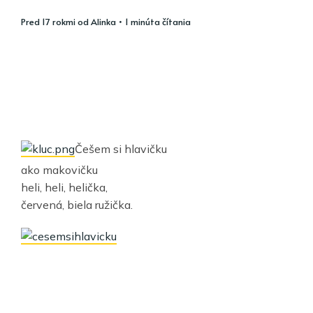
pred 17 rokmi
od
Alinka
• 1 minúta čítania
Češem si hlavičku
ako makovičku
heli, heli, helička,
červená, biela ružička.