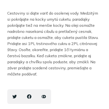
Cestoviny si dajte variť do osolenej vody. Medzitým
si pokrájajte na kocky umytú cuketu, paradajky
pokrájajte tiež na menšie kocky. Na oleji osmažte
nadrobno nasekanú cibuľu a pretlačený cesnak,
pridajte cuketu a osmažte, aby cuketa pustila šťavu.
Pridajte asi 1PL trstinového cukru a 2PL citrónovej
šťavy. Osoľte, okoreňte, pridajte 1čl tymiánu a
čerstvú bazalku. Keď cuketa zmäkne, pridajte aj
paradajky a chvíľku spolu poduste, aby zmäkli. Na
záver pridajte scedené cestoviny, premiešajte a
môžete podávať.