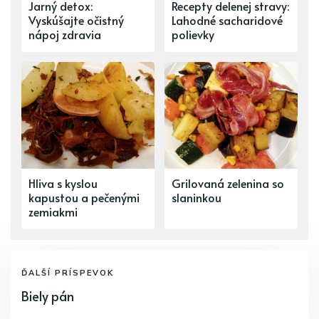
Jarný detox:
Recepty delenej stravy:
Vyskúšajte očistný
Lahodné sacharidové
nápoj zdravia
polievky
Hliva s kyslou
Grilovaná zelenina so
kapustou a pečenými
slaninkou
zemiakmi
ĎALŠÍ PRÍSPEVOK
Biely pán