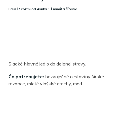
pred 13 rokmi
od
Alinka
• 1 minúta čítania
Sladké hlavné jedlo do delenej stravy.
Čo potrebujete:
bezvaječné cestoviny široké
rezance, mleté vlašské orechy, med