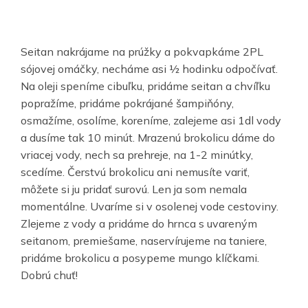
Seitan nakrájame na prúžky a pokvapkáme 2PL
sójovej omáčky, necháme asi ½ hodinku odpočívať.
Na oleji speníme cibuľku, pridáme seitan a chvíľku
popražíme, pridáme pokrájané šampiňóny,
osmažíme, osolíme, koreníme, zalejeme asi 1dl vody
a dusíme tak 10 minút. Mrazenú brokolicu dáme do
vriacej vody, nech sa prehreje, na 1-2 minútky,
scedíme. Čerstvú brokolicu ani nemusíte variť,
môžete si ju pridať surovú. Len ja som nemala
momentálne. Uvaríme si v osolenej vode cestoviny.
Zlejeme z vody a pridáme do hrnca s uvareným
seitanom, premiešame, naservírujeme na taniere,
pridáme brokolicu a posypeme mungo klíčkami.
Dobrú chuť!