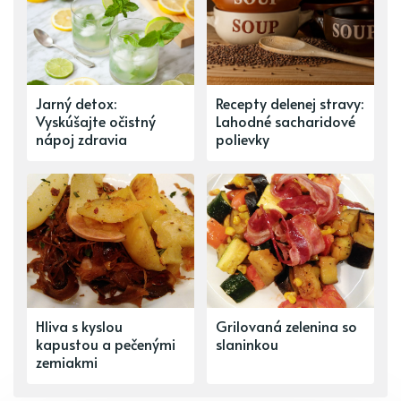
Jarný detox:
Recepty delenej stravy:
Vyskúšajte očistný
Lahodné sacharidové
nápoj zdravia
polievky
Hliva s kyslou
Grilovaná zelenina so
kapustou a pečenými
slaninkou
zemiakmi