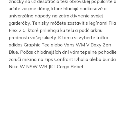
značky sa už desaťročia teší obrovskej popularite a
určite zaujme dámy, ktoré hľadajú nadčasové a
univerzálne nápady na zatraktívnenie svojej
garderóby. Tenisky môžete zostaviť s legínami Fila
Flex 2.0, ktoré priliehajú ku telu a podčiarknu
prednosti vašej siluety. K tomu si vyberte tričko
adidas Graphic Tee alebo Vans WM V Boxy Zen
Blue. Počas chladnejších dní vám tepelné pohodlie
zaručí mikina na zips Confront Dhalia alebo bunda
Nike W NSW WR JKT Cargo Rebel.