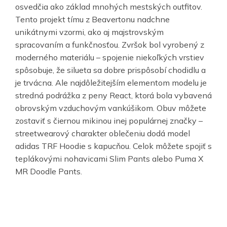
osvedčia ako základ mnohých mestských outfitov.
Tento projekt tímu z Beavertonu nadchne
unikátnymi vzormi, ako aj majstrovským
spracovaním a funkčnosťou. Zvršok bol vyrobený z
moderného materiálu – spojenie niekoľkých vrstiev
spôsobuje, že silueta sa dobre prispôsobí chodidlu a
je trvácna. Ale najdôležitejším elementom modelu je
stredná podrážka z peny React, ktorá bola vybavená
obrovským vzduchovým vankúšikom. Obuv môžete
zostaviť s čiernou mikinou inej populárnej značky –
streetwearový charakter oblečeniu dodá model
adidas TRF Hoodie s kapucňou. Celok môžete spojiť s
teplákovými nohavicami Slim Pants alebo Puma X
MR Doodle Pants.