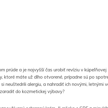
om prúde a je najvyšší čas urobiť revíziu v kúpeľňovej 
y, ktoré máte už dlho otvorené, prípadne sú po spotre
 si neuštedrili alergiu, a nahradiť ich novými, letnými 
í zaradiť do kozmetickej výbavy?