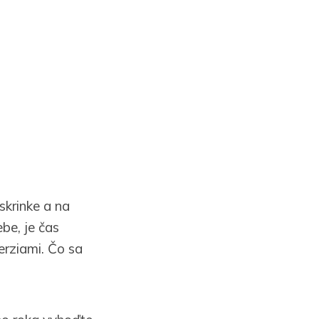
skrinke a na
be, je čas
verziami. Čo sa