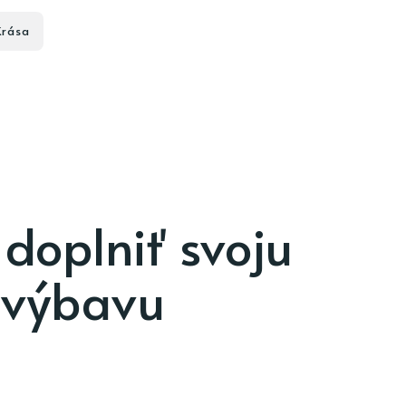
Krása
 doplniť svoju
 výbavu