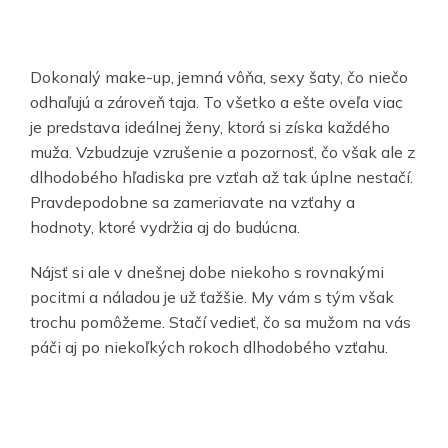
Dokonalý make-up, jemná vôňa, sexy šaty, čo niečo
odhaľujú a zároveň taja. To všetko a ešte oveľa viac
je predstava ideálnej ženy, ktorá si získa každého
muža. Vzbudzuje vzrušenie a pozornosť, čo však ale z
dlhodobého hľadiska pre vzťah až tak úplne nestačí.
Pravdepodobne sa zameriavate na vzťahy a
hodnoty, ktoré vydržia aj do budúcna.
Nájsť si ale v dnešnej dobe niekoho s rovnakými
pocitmi a náladou je už ťažšie. My vám s tým však
trochu pomôžeme. Stačí vedieť, čo sa mužom na vás
páči aj po niekoľkých rokoch dlhodobého vzťahu.