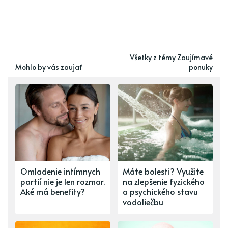
Všetky z témy Zaujímavé
Mohlo by vás zaujať
ponuky
Omladenie intímnych
Máte bolesti? Využite
partií nie je len rozmar.
na zlepšenie fyzického
Aké má benefity?
a psychického stavu
vodoliečbu