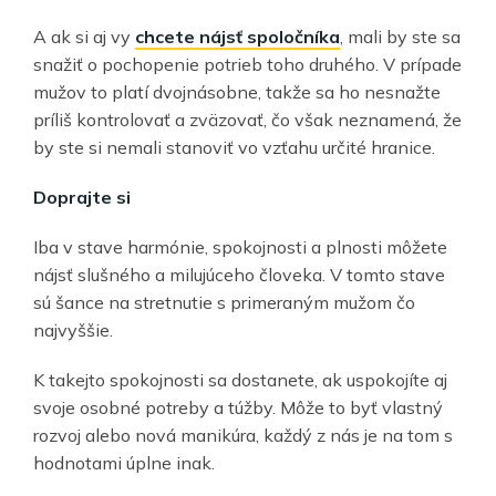
A ak si aj vy
chcete nájsť spoločníka
, mali by ste sa
snažiť o pochopenie potrieb toho druhého. V prípade
mužov to platí dvojnásobne, takže sa ho nesnažte
príliš kontrolovať a zväzovať, čo však neznamená, že
by ste si nemali stanoviť vo vzťahu určité hranice.
Doprajte si
Iba v stave harmónie, spokojnosti a plnosti môžete
nájsť slušného a milujúceho človeka. V tomto stave
sú šance na stretnutie s primeraným mužom čo
najvyššie.
K takejto spokojnosti sa dostanete, ak uspokojíte aj
svoje osobné potreby a túžby. Môže to byť vlastný
rozvoj alebo nová manikúra, každý z nás je na tom s
hodnotami úplne inak.