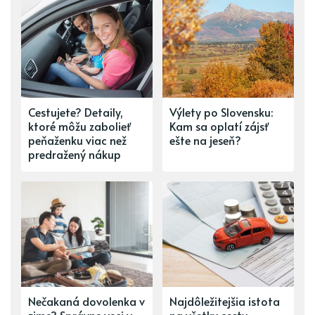
Cestujete? Detaily,
Výlety po Slovensku:
ktoré môžu zabolieť
Kam sa oplatí zájsť
peňaženku viac než
ešte na jeseň?
predražený nákup
Nečakaná dovolenka v
Najdôležitejšia istota