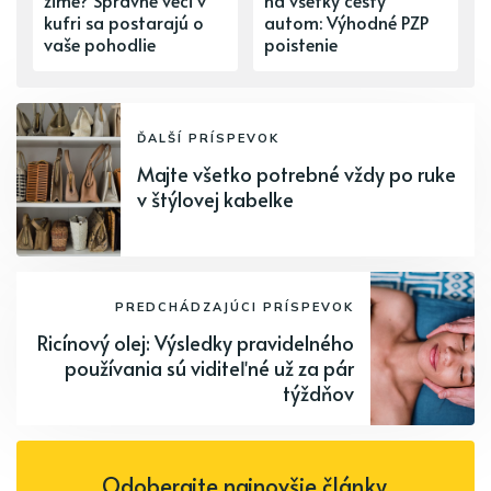
zime? Správne veci v
na všetky cesty
kufri sa postarajú o
autom: Výhodné PZP
vaše pohodlie
poistenie
ĎALŠÍ PRÍSPEVOK
Majte všetko potrebné vždy po ruke
v štýlovej kabelke
PREDCHÁDZAJÚCI PRÍSPEVOK
Ricínový olej: Výsledky pravidelného
používania sú viditeľné už za pár
týždňov
Odoberajte najnovšie články.