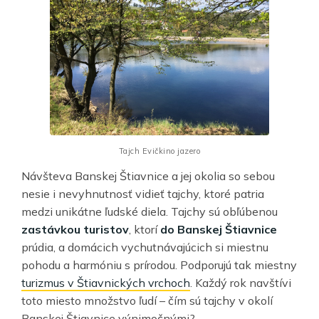
Tajch Evičkino jazero
Návšteva Banskej Štiavnice a jej okolia so sebou
nesie i nevyhnutnosť vidieť tajchy, ktoré patria
medzi unikátne ľudské diela. Tajchy sú obľúbenou
zastávkou turistov
, ktorí
do Banskej Štiavnice
prúdia, a domácich vychutnávajúcich si miestnu
pohodu a harmóniu s prírodou. Podporujú tak miestny
turizmus v Štiavnických vrchoch
. Každý rok navštívi
toto miesto množstvo ľudí – čím sú tajchy v okolí
Banskej Štiavnice výnimočnými?