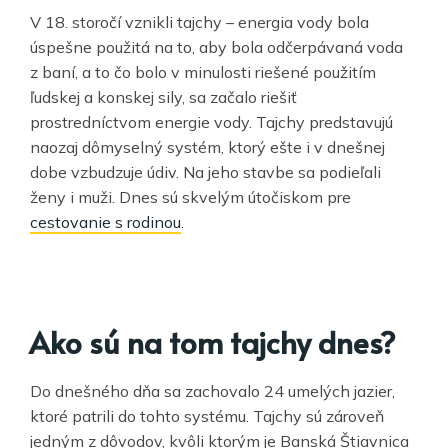
V 18. storočí vznikli tajchy – energia vody bola
úspešne použitá na to, aby bola odčerpávaná voda
z baní, a to čo bolo v minulosti riešené použitím
ľudskej a konskej sily, sa začalo riešiť
prostredníctvom energie vody. Tajchy predstavujú
naozaj dômyselný systém, ktorý ešte i v dnešnej
dobe vzbudzuje údiv. Na jeho stavbe sa podieľali
ženy i muži. Dnes sú skvelým útočiskom pre
cestovanie s rodinou
.
Ako sú na tom tajchy dnes?
Do dnešného dňa sa zachovalo 24 umelých jazier,
ktoré patrili do tohto systému. Tajchy sú zároveň
jedným z dôvodov, kvôli ktorým je Banská Štiavnica