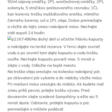
50ml sójovej omáčky, 2PL worčestrovej omáčky, 2PL
solamylu, 5 strúčikov prelisovaného cesnaku, 1ČL
kari korenia, trošku muškátového oriešku, mletého
čierneho korenia, soľ a 2PL oleja. Dobre premiešajte
a vložte do tejto zmesi nakrájané mäso. Nechajte
stáť aspoň 24 hodín.
Na druhý deň si očistite hlávku kapusty
a nakrájajte na tenké rezance. V hrnci dajte zovrieť
vodu a po zovretí tam dajte kapustu a vodu trošku
osoľte. Nechajte kapustu povariť max. 5 minút a
zlejte z vody. Odložte na teplé miesto.
Na troške oleja orestujte na kolieska nakrájaný pór,
po sklovatení pór vyberte a do nádoby vložte mäso.
Pri miešaní mäso orestujte do mäkka. Ak budete mať
zmes príliš pevnú, prilejte trošku vývaru. Pred
dovarením vlejte scedené šampiňóny a ešte asi 5
minút duste. Odstavte, pridajte kapustu a pór,
premiešajte a môžete podávať.