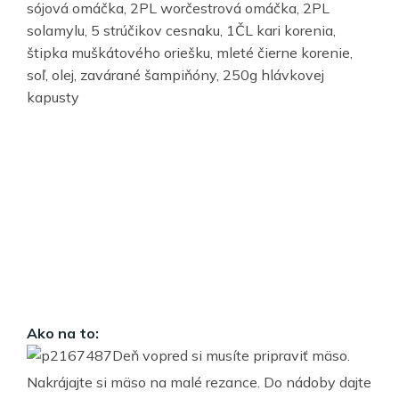
sójová omáčka, 2PL worčestrová omáčka, 2PL
solamylu, 5 strúčikov cesnaku, 1ČL kari korenia,
štipka muškátového oriešku, mleté čierne korenie,
soľ, olej, zavárané šampiňóny, 250g hlávkovej
kapusty
Ako na to:
Deň vopred si musíte pripraviť mäso.
Nakrájajte si mäso na malé rezance. Do nádoby dajte