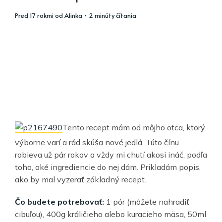
pred 17 rokmi
od
Alinka
• 2 minúty čítania
Tento recept mám od môjho otca, ktorý
výborne varí a rád skúša nové jedlá. Túto čínu
robieva už pár rokov a vždy mi chutí akosi ináč, podľa
toho, aké ingrediencie do nej dám. Prikladám popis,
ako by mal vyzerať základný recept.
Čo budete potrebovať:
1 pór (môžete nahradiť
cibuľou), 400g králičieho alebo kuracieho mäsa, 50ml