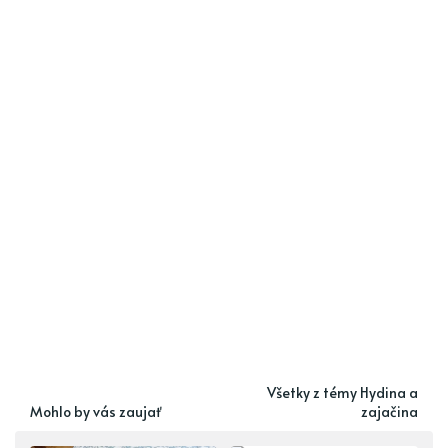
Všetky z témy Hydina a
Mohlo by vás zaujať
zajačina