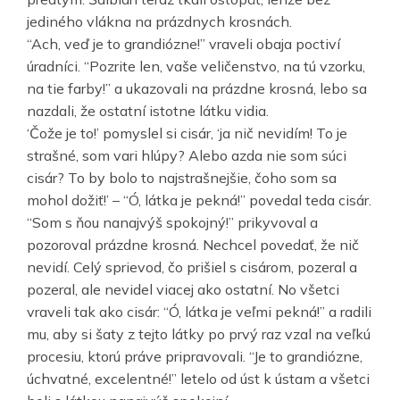
jediného vlákna na prázdnych krosnách.
“Ach, veď je to grandiózne!” vraveli obaja poctiví
úradníci. “Pozrite len, vaše veličenstvo, na tú vzorku,
na tie farby!” a ukazovali na prázdne krosná, lebo sa
nazdali, že ostatní istotne látku vidia.
‘Čože je to!’ pomyslel si cisár, ‘ja nič nevidím! To je
strašné, som vari hlúpy? Alebo azda nie som súci
cisár? To by bolo to najstrašnejšie, čoho som sa
mohol dožiť!’ – “Ó, látka je pekná!” povedal teda cisár.
“Som s ňou nanajvýš spokojný!” prikyvoval a
pozoroval prázdne krosná. Nechcel povedať, že nič
nevidí. Celý sprievod, čo prišiel s cisárom, pozeral a
pozeral, ale nevidel viacej ako ostatní. No všetci
vraveli tak ako cisár: “Ó, látka je veľmi pekná!” a radili
mu, aby si šaty z tejto látky po prvý raz vzal na veľkú
procesiu, ktorú práve pripravovali. “Je to grandiózne,
úchvatné, excelentné!” letelo od úst k ústam a všetci