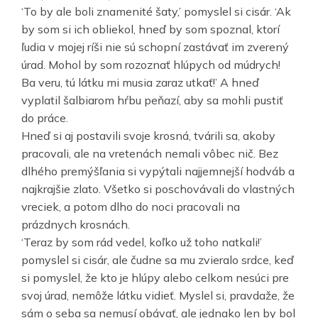
‘To by ale boli znamenité šaty,’ pomyslel si cisár. ‘Ak
by som si ich obliekol, hneď by som spoznal, ktorí
ľudia v mojej ríši nie sú schopní zastávať im zverený
úrad. Mohol by som rozoznať hlúpych od múdrych!
Ba veru, tú látku mi musia zaraz utkať!’ A hneď
vyplatil šalbiarom hŕbu peňazí, aby sa mohli pustiť
do práce.
Hneď si aj postavili svoje krosná, tvárili sa, akoby
pracovali, ale na vretenách nemali vôbec nič. Bez
dlhého premýšľania si vypýtali najjemnejší hodváb a
najkrajšie zlato. Všetko si poschovávali do vlastných
vreciek, a potom dlho do noci pracovali na
prázdnych krosnách.
‘Teraz by som rád vedel, koľko už toho natkali!’
pomyslel si cisár, ale čudne sa mu zvieralo srdce, keď
si pomyslel, že kto je hlúpy alebo celkom nesúci pre
svoj úrad, nemôže látku vidieť. Myslel si, pravdaže, že
sám o seba sa nemusí obávať, ale jednako len by bol