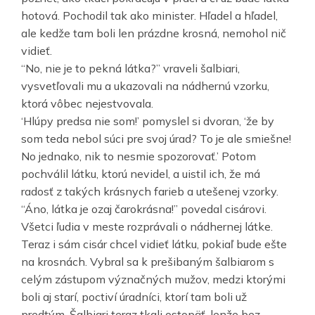
hotová. Pochodil tak ako minister. Hľadel a hľadel,
ale kedže tam boli len prázdne krosná, nemohol nič
vidieť.
“No, nie je to pekná látka?” vraveli šalbiari,
vysvetľovali mu a ukazovali na nádhernú vzorku,
ktorá vôbec nejestvovala.
‘Hlúpy predsa nie som!’ pomyslel si dvoran, ‘že by
som teda nebol súci pre svoj úrad? To je ale smiešne!
No jednako, nik to nesmie spozorovať.’ Potom
pochválil látku, ktorú nevidel, a uistil ich, že má
radosť z takých krásnych farieb a utešenej vzorky.
“Áno, látka je ozaj čarokrásna!” povedal cisárovi.
Všetci ľudia v meste rozprávali o nádhernej látke.
Teraz i sám cisár chcel vidieť látku, pokiaľ bude ešte
na krosnách. Vybral sa k prešibaným šalbiarom s
celým zástupom význačných mužov, medzi ktorými
boli aj starí, poctiví úradníci, ktorí tam boli už
predtým. Šalbiari teraz tkali ostopäť, lenže bez