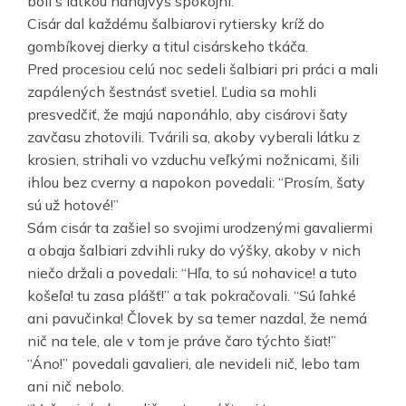
boli s látkou nanajvýš spokojní.
Cisár dal každému šalbiarovi rytiersky kríž do
gombíkovej dierky a titul cisárskeho tkáča.
Pred procesiou celú noc sedeli šalbiari pri práci a mali
zapálených šestnásť svetiel. Ľudia sa mohli
presvedčiť, že majú naponáhlo, aby cisárovi šaty
zavčasu zhotovili. Tvárili sa, akoby vyberali látku z
krosien, strihali vo vzduchu veľkými nožnicami, šili
ihlou bez cverny a napokon povedali: “Prosím, šaty
sú už hotové!”
Sám cisár ta zašiel so svojimi urodzenými gavaliermi
a obaja šalbiari zdvihli ruky do výšky, akoby v nich
niečo držali a povedali: “Hľa, to sú nohavice! a tuto
košeľa! tu zasa plášť!” a tak pokračovali. “Sú ľahké
ani pavučinka! Človek by sa temer nazdal, že nemá
nič na tele, ale v tom je práve čaro týchto šiat!”
“Áno!” povedali gavalieri, ale nevideli nič, lebo tam
ani nič nebolo.