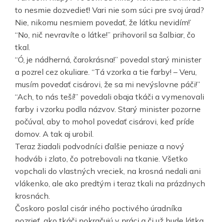
to nesmie dozvedieť! Vari nie som súci pre svoj úrad?
Nie, nikomu nesmiem povedať, že látku nevidím!’
“No, nič nevravíte o látke!” prihovoril sa šalbiar, čo
tkal.
“Ó, je nádherná, čarokrásna!” povedal starý minister
a pozrel cez okuliare. “Tá vzorka a tie farby! – Veru,
musím povedať cisárovi, že sa mi nevýslovne páči!”
“Ach, to nás teší!” povedali obaja tkáči a vymenovali
farby i vzorku podla názvov. Starý minister pozorne
počúval, aby to mohol povedať cisárovi, keď príde
domov. A tak aj urobil.
Teraz žiadali podvodníci ďalšie peniaze a nový
hodváb i zlato, čo potrebovali na tkanie. Všetko
vopchali do vlastných vreciek, na krosná nedali ani
vlákenko, ale ako predtým i teraz tkali na prázdnych
krosnách.
Čoskoro poslal cisár iného poctivého úradníka
pozrieť, ako tkáči pokračujú v práci a či už bude látka