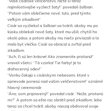
“Vaše cisárske veličenstvo, ráčte si teraz
najmilostivejšie vyzliecť šaty!” povedali šalbiari.
“Potom vám oblečieme nové, tuto, pred týmto
veľkým zrkadlom!”
Cisár sa vyzliekol a šalbiari sa tvárili, akoby mu po
kúsku obliekali nové šaty, ktoré mu ušili; chytili ho
okolo pása, a potom akoby mu niečo priviazali a to
mala byt vlečka. Cisár sa obracal a zvŕtal pred
zrkadlom.
“Ach, či sú len krásne! Ako znamenite pristanú!”
vraveli všetci. “Tá vzorka! Tie farby! Je to
drahocenný odev!”
“Vonku čakajú s cisárskymi nebesami, ktoré v
sprievode ponesú nad vašim veličenstvom!” oznámil
hlavný ceremoniár.
“Áno, som pripravený!” povedal cisár. “Nože, pristanú
mi?” A potom sa ešte raz obrátil pred zrkadlom, lebo
teraz sa chcel tváriť, akoby naozaj obdivoval svoje