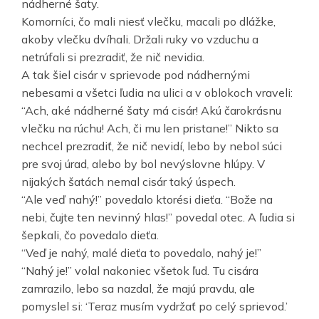
nádherné šaty.
Komorníci, čo mali niesť vlečku, macali po dlážke,
akoby vlečku dvíhali. Držali ruky vo vzduchu a
netrúfali si prezradiť, že nič nevidia.
A tak šiel cisár v sprievode pod nádhernými
nebesami a všetci ľudia na ulici a v oblokoch vraveli:
“Ach, aké nádherné šaty má cisár! Akú čarokrásnu
vlečku na rúchu! Ach, či mu len pristane!” Nikto sa
nechcel prezradiť, že nič nevidí, lebo by nebol súci
pre svoj úrad, alebo by bol nevýslovne hlúpy. V
nijakých šatách nemal cisár taký úspech.
“Ale veď nahý!” povedalo ktorési dieťa. “Bože na
nebi, čujte ten nevinný hlas!” povedal otec. A ľudia si
šepkali, čo povedalo dieťa.
“Veď je nahý, malé dieťa to povedalo, nahý je!”
“Nahý je!” volal nakoniec všetok ľud. Tu cisára
zamrazilo, lebo sa nazdal, že majú pravdu, ale
pomyslel si: ‘Teraz musím vydržať po celý sprievod.’