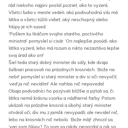
rád niekoho najprv poslal pozrieť, ako to vyzerá.
Všetci ľudia v meste vedeli, akú podivuhodnú silu má
látka a všetci túžili vidieť, aký neschopný alebo
hlúpy je ich sused.
‘Pošlem ku tkáčom svojho starého, poctivého
ministra!’ pomyslel si cisár. ‘On najlepšie posúdi, ako
látka vyzerá, lebo má rozum a nikto nezastáva lepšie
svoj úrad ako on!’
Šiel teda starý dobrý minister do sály, kde dvaja
šalbiari pracovali na prázdnych krosnách. ‘Bože na
nebi!’ pomyslel si starý minister a div si oči nevyočil,
‘veď ja nič nevidím!’ Ale nahlas nič nepovedal.
Obaja podvodníci ho pozývali bližšie a pýtali sa, či
látka nemá krásnu vzorku a nádherné farby. Potom
ukázali na prázdne krosná a úbohý starý minister
otváral oči, div mu z jamôk nevypadli, ale nevidel nič,
lebo na krosnách nič nebolo. ‘Bože môj!’ zhrozil sa,
‘vari som hlúpy? To som sa nikdy nenazdal a nik sa