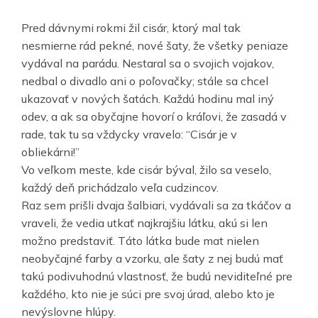
Pred dávnymi rokmi žil cisár, ktorý mal tak
nesmierne rád pekné, nové šaty, že všetky peniaze
vydával na parádu. Nestaral sa o svojich vojakov,
nedbal o divadlo ani o poľovačky; stále sa chcel
ukazovať v nových šatách. Každú hodinu mal iný
odev, a ak sa obyčajne hovorí o kráľovi, že zasadá v
rade, tak tu sa vždycky vravelo: “Cisár je v
obliekárni!”
Vo veľkom meste, kde cisár býval, žilo sa veselo,
každý deň prichádzalo veľa cudzincov.
Raz sem prišli dvaja šalbiari, vydávali sa za tkáčov a
vraveli, že vedia utkať najkrajšiu látku, akú si len
možno predstaviť. Táto látka bude mat nielen
neobyčajné farby a vzorku, ale šaty z nej budú mať
takú podivuhodnú vlastnosť, že budú neviditeľné pre
každého, kto nie je súci pre svoj úrad, alebo kto je
nevýslovne hlúpy.