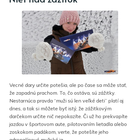
Vecné dary určite potešia, ale po čase sa môže stať,
že zapadnú prachom. To, čo ostáva, sú zážitky.
Nestarnúca pravda “muži sú len veľké deti” platí aj
dnes, a tak si môžete byť istý, že zážitkovým
darčekom určite nič nepokazíte. Či už ho prekvapíte
jazdou v športovom aute, pilotovaním lietadla alebo
zoskokom padákom, verte, že potešíte jeho
adrenalínové mužské ja.