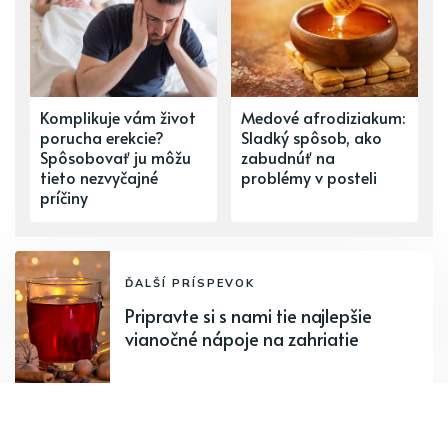
Komplikuje vám život
Medové afrodiziakum:
porucha erekcie?
Sladký spôsob, ako
Spôsobovať ju môžu
zabudnúť na
tieto nezvyčajné
problémy v posteli
príčiny
ĎALŠÍ PRÍSPEVOK
Pripravte si s nami tie najlepšie
vianočné nápoje na zahriatie
PREDCHÁDZAJÚCI PRÍSPEVOK