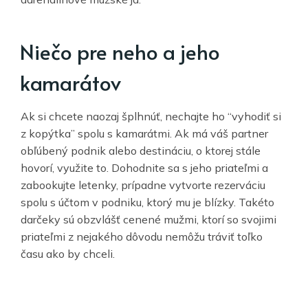
Niečo pre neho a jeho
kamarátov
Ak si chcete naozaj šplhnúť, nechajte ho “vyhodiť si
z kopýtka” spolu s kamarátmi. Ak má váš partner
obľúbený podnik alebo destináciu, o ktorej stále
hovorí, využite to. Dohodnite sa s jeho priateľmi a
zabookujte letenky, prípadne vytvorte rezerváciu
spolu s účtom v podniku, ktorý mu je blízky. Takéto
darčeky sú obzvlášť cenené mužmi, ktorí so svojimi
priateľmi z nejakého dôvodu nemôžu tráviť toľko
času ako by chceli.