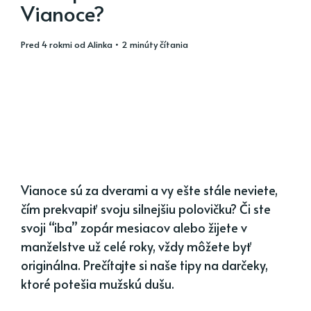
Vianoce?
pred 4 rokmi
od
Alinka
• 2 minúty čítania
Vianoce sú za dverami a vy ešte stále neviete,
čím prekvapiť svoju silnejšiu polovičku? Či ste
svoji “iba” zopár mesiacov alebo žijete v
manželstve už celé roky, vždy môžete byť
originálna. Prečítajte si naše tipy na darčeky,
ktoré potešia mužskú dušu.