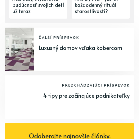
budúcnosť svojich detí
každodenný rituál
už teraz
starostlivosti?
ĎALŠÍ PRÍSPEVOK
Luxusný domov vďaka kobercom
PREDCHÁDZAJÚCI PRÍSPEVOK
4 tipy pre začínajúce podnikateľky
Odoberajte najnovšie články.