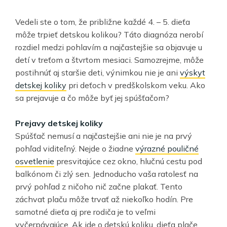
Vedeli ste o tom, že približne každé 4. – 5. dieťa
môže trpieť detskou kolikou? Táto diagnóza nerobí
rozdiel medzi pohlavím a najčastejšie sa objavuje u
detí v treťom a štvrtom mesiaci. Samozrejme, môže
postihnúť aj staršie deti, výnimkou nie je ani
výskyt
detskej koliky
pri deťoch v predškolskom veku. Ako
sa prejavuje a čo môže byť jej spúšťačom?
Prejavy detskej koliky
Spúšťač nemusí a najčastejšie ani nie je na prvý
pohľad viditeľný. Nejde o žiadne
výrazné pouličné
osvetlenie
presvitajúce cez okno, hlučnú cestu pod
balkónom či zlý sen. Jednoducho vaša ratolesť na
prvý pohľad z ničoho nič začne plakať. Tento
záchvat plaču môže trvať až niekoľko hodín. Pre
samotné dieťa aj pre rodiča je to veľmi
vyčerpávajúce. Ak ide o detskú koliku, dieťa plače