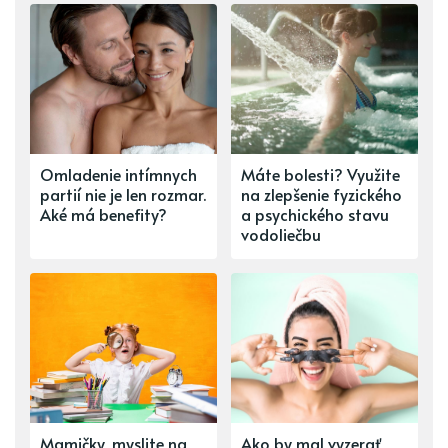
Omladenie intímnych
Máte bolesti? Využite
partií nie je len rozmar.
na zlepšenie fyzického
Aké má benefity?
a psychického stavu
vodoliečbu
Mamičky, myslite na
Ako by mal vyzerať