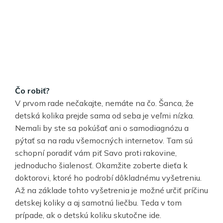
Čo robiť?
V prvom rade nečakajte, nemáte na čo. Šanca, že
detská kolika prejde sama od seba je veľmi nízka.
Nemali by ste sa pokúšať ani o samodiagnózu a
pýtať sa na radu všemocných internetov. Tam sú
schopní poradiť vám piť Savo proti rakovine,
jednoducho šialenosť. Okamžite zoberte dieťa k
doktorovi, ktoré ho podrobí dôkladnému vyšetreniu.
Až na základe tohto vyšetrenia je možné určiť príčinu
detskej koliky a aj samotnú liečbu. Teda v tom
prípade, ak o detskú koliku skutočne ide.