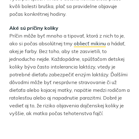
kvôli bolesti bruška, plač sa pravidelne objavuje
počas konkrétnej hodiny.
Aké sú príčiny koliky
Príčin môže byť mnoho a tipovať, ktorá z nich to je,
ako si počas absolútnej tmy
obliecť mikinu
a hádať,
akej je farby. Bez toho, aby ste zasvietili, to
jednoducho nejde. Každopádne, spúšťačom detskej
koliky býva často intolerancia laktózy, vtedy je
potrebné dieťaťu zabezpečiť enzým laktázy. Ďalšími
dôvodmi môže byť nesprávne stravovanie či už
dieťaťa alebo kojacej matky, napätie medzi rodičom a
ratolesťou alebo aj napadnutie parazitmi. Dobré je
vedieť aj to, že riziko objavenia dojčenskej koliky je
vyššie, ak matka počas tehotenstva fajčí.