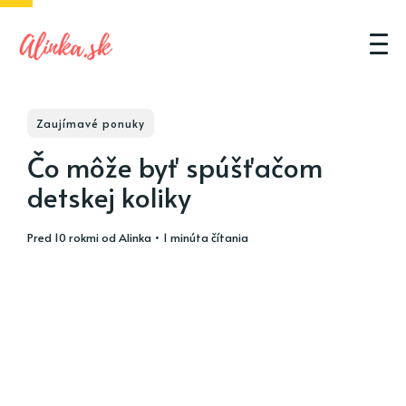
Zaujímavé ponuky
Čo môže byť spúšťačom
detskej koliky
pred 10 rokmi
od
Alinka
• 1 minúta čítania