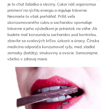
Je to chuť žalúdka a sleziny. Cukor náš organizmus
premení na rýchlu energiu a reguluje trávenie.
Nesmiete to však preháňať. Príliš veľa
skonzumovaného cukru a sacharidov spomaľuje
trávenie a jeho výsledkom je prírastok na váhe. Ak
budete mať konzumáciu sacharidov pod kontrolou,
zbavíte sa svalových kŕčov, úzkosti a únavy. Čínska
medicína odporúča konzumovať ryžu, med, sladké
zemiaky (batáty), strukoviny a ovocie. Samozrejme,
všetko v zdravej miere.