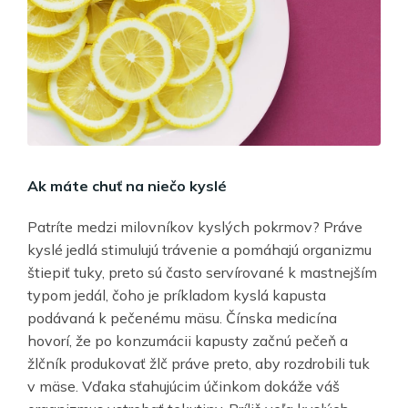
Ak máte chuť na niečo kyslé
Patríte medzi milovníkov kyslých pokrmov? Práve
kyslé jedlá stimulujú trávenie a pomáhajú organizmu
štiepiť tuky, preto sú často servírované k mastnejším
typom jedál, čoho je príkladom kyslá kapusta
podávaná k pečenému mäsu. Čínska medicína
hovorí, že po konzumácii kapusty začnú pečeň a
žlčník produkovať žlč práve preto, aby rozdrobili tuk
v mäse. Vďaka sťahujúcim účinkom dokáže váš