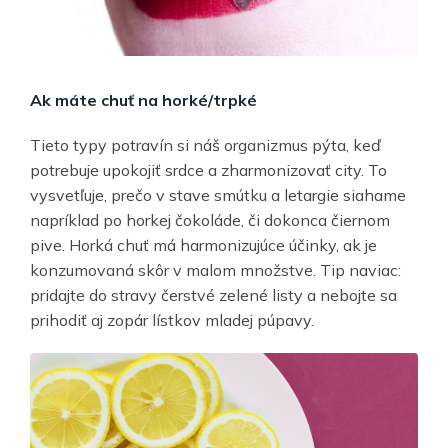
Ak máte chuť na horké/trpké
Tieto typy potravín si náš organizmus pýta, keď
potrebuje upokojiť srdce a zharmonizovať city. To
vysvetľuje, prečo v stave smútku a letargie siahame
napríklad po horkej čokoláde, či dokonca čiernom
pive. Horká chuť má harmonizujúce účinky, ak je
konzumovaná skôr v malom množstve. Tip naviac:
pridajte do stravy čerstvé zelené listy a nebojte sa
prihodiť aj zopár lístkov mladej púpavy.