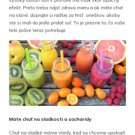
vysoký obsah soli v potrave má však skôr opačný
efekt. Preto treba nájsť zdravú mieru a ak máte chuť
na slané, doprajte si radšej za hrsť orieškov, akoby
ste si mali do jedla pridať soľ. To je presne to, čo vaše
telo práve teraz potrebuje.
Máte chuť na sladkosti a sacharidy
Chuť na sladké máme vtedy, keď sa chceme upokojiť.