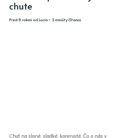
chute
pred 8 rokmi
od
Lucia
• 3 minúty čítania
Chuť na slané, sladké, korenisté. Čo o nás v