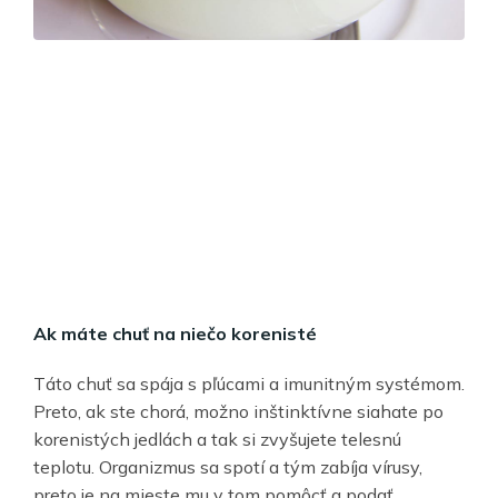
Ak máte chuť na niečo korenisté
Táto chuť sa spája s pľúcami a imunitným systémom.
Preto, ak ste chorá, možno inštinktívne siahate po
korenistých jedlách a tak si zvyšujete telesnú
teplotu. Organizmus sa spotí a tým zabíja vírusy,
preto je na mieste mu v tom pomôcť a podať