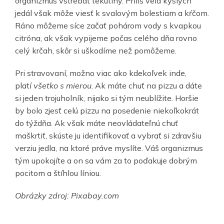
organizmus vstrebať tekutiny. Príliš veľa kyslých
jedál však môže viesť k svalovým bolestiam a kŕčom.
Ráno môžeme síce začať pohárom vody s kvapkou
citróna, ak však vypijeme počas celého dňa rovno
celý krčah, skôr si uškodíme než pomôžeme.
Pri stravovaní, možno viac ako kdekoľvek inde,
platí
všetko s mierou
. Ak máte chuť na pizzu a dáte
si jeden trojuholník, nijako si tým neublížite. Horšie
by bolo zjesť celú pizzu na posedenie niekoľkokrát
do týždňa. Ak však máte neovládateľnú chuť
maškrtiť, skúste ju identifikovať a vybrať si zdravšiu
verziu jedla, na ktoré práve myslíte. Váš organizmus
tým upokojíte a on sa vám za to poďakuje dobrým
pocitom a štíhlou líniou.
Obrázky zdroj: Pixabay.com