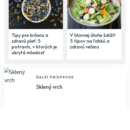
Tipy pre krásnu a
V hlavnej úlohe šalát!
zdravú pleť: 5
5 tipov na ľahkú a
potravín, v ktorých je
zdravú večeru
ukrytá mladosť
ĎALŠÍ PRÍSPEVOK
Sklený vrch
PREDCHÁDZAJÚCI PRÍSPEVOK