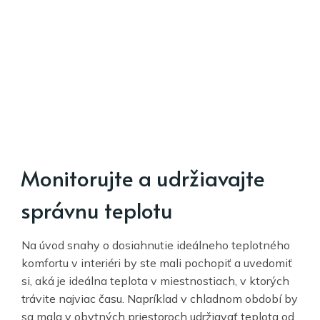
Monitorujte a udržiavajte
správnu teplotu
Na úvod snahy o dosiahnutie ideálneho teplotného
komfortu v interiéri by ste mali pochopiť a uvedomiť
si, aká je ideálna teplota v miestnostiach, v ktorých
trávite najviac času. Napríklad v chladnom období by
sa mala v obytných priestoroch udržiavať teplota od