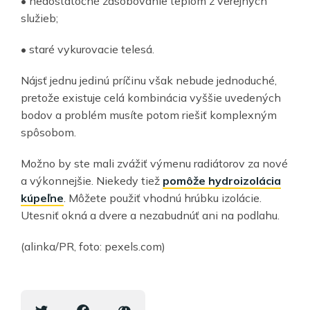
• nedostatočné zásobovanie teplom z verejných
služieb;
• staré vykurovacie telesá.
Nájsť jednu jedinú príčinu však nebude jednoduché,
pretože existuje celá kombinácia vyššie uvedených
bodov a problém musíte potom riešiť komplexným
spôsobom.
Možno by ste mali zvážiť výmenu radiátorov za nové
a výkonnejšie. Niekedy tiež
pomôže hydroizolácia
kúpeľne
. Môžete použiť vhodnú hrúbku izolácie.
Utesniť okná a dvere a nezabudnúť ani na podlahu.
(alinka/PR, foto: pexels.com)