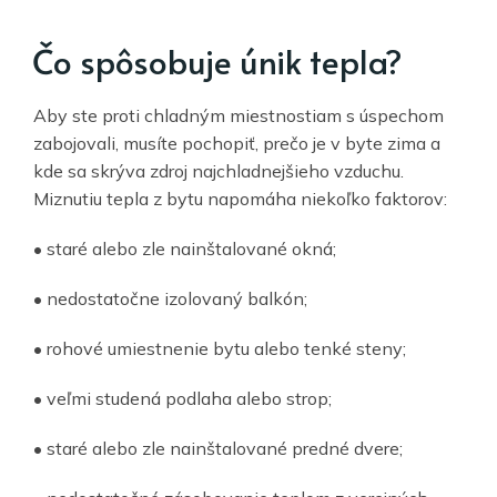
Čo spôsobuje únik tepla?
Aby ste proti chladným miestnostiam s úspechom
zabojovali, musíte pochopiť, prečo je v byte zima a
kde sa skrýva zdroj najchladnejšieho vzduchu.
Miznutiu tepla z bytu napomáha niekoľko faktorov:
• staré alebo zle nainštalované okná;
• nedostatočne izolovaný balkón;
• rohové umiestnenie bytu alebo tenké steny;
• veľmi studená podlaha alebo strop;
• staré alebo zle nainštalované predné dvere;