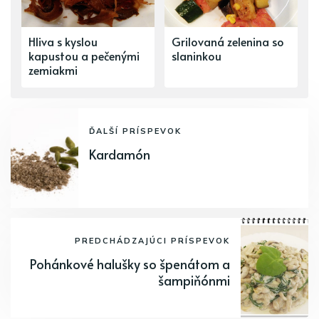
Hliva s kyslou
Grilovaná zelenina so
kapustou a pečenými
slaninkou
zemiakmi
ĎALŠÍ PRÍSPEVOK
Kardamón
PREDCHÁDZAJÚCI PRÍSPEVOK
Pohánkové halušky so špenátom a
šampiňónmi