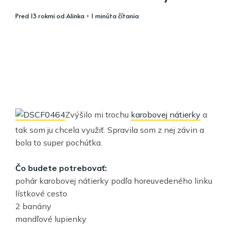
pred 13 rokmi
od
Alinka
• 1 minúta čítania
Zvýšilo mi trochu
karobovej nátierky
a
tak som ju chcela využiť. Spravila som z nej závin a
bola to super pochúťka.
Čo budete potrebovať:
pohár karobovej nátierky podľa horeuvedeného linku
lístkové cesto
2 banány
mandľové lupienky