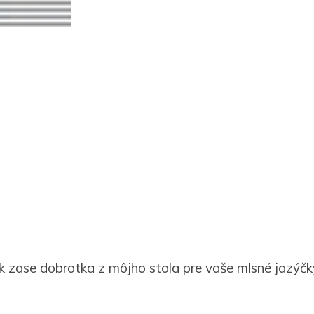
k zase dobrotka z môjho stola pre vaše mlsné jazýčk