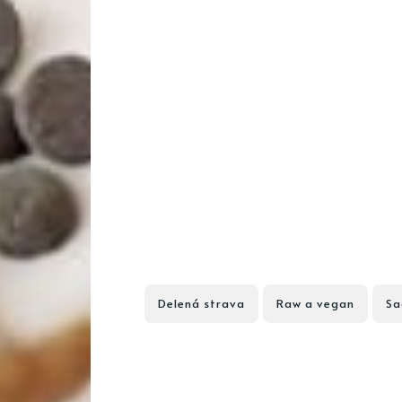
Delená strava
Raw a vegan
Sa