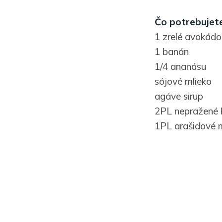
Čo potrebujete
1 zrelé avokádo
1 banán
1/4 ananásu
sójové mlieko
agáve sirup
2PL nepražené 
1PL arašidové 