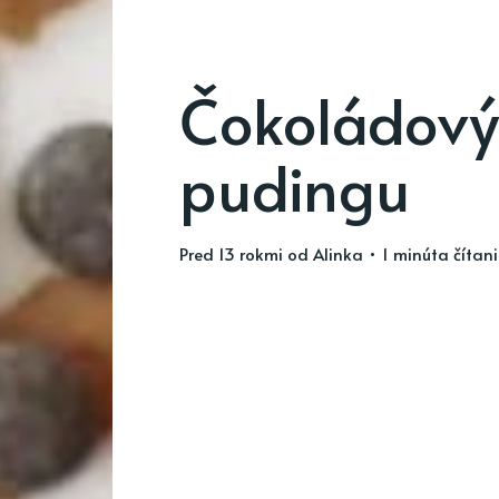
Čokoládový
pudingu
pred 13 rokmi
od
Alinka
• 1 minúta čítan