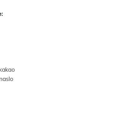
:
kakao
maslo