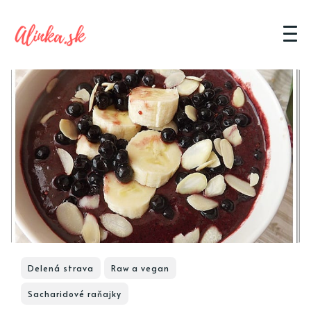
Delená strava
Raw a vegan
Sacharidové raňajky