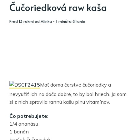
Čučoriedková raw kaša
pred 13 rokmi
od
Alinka
• 1 minúta čítania
Mať doma čerstvé čučoriedky a
nevyužiť ich na dačo dobré, to by bol hriech. Ja som
si z nich spravila rannú kašu plnú vitamínov.
Čo potrebujete:
1/4 ananásu
1 banán
hrnček čučoriedok