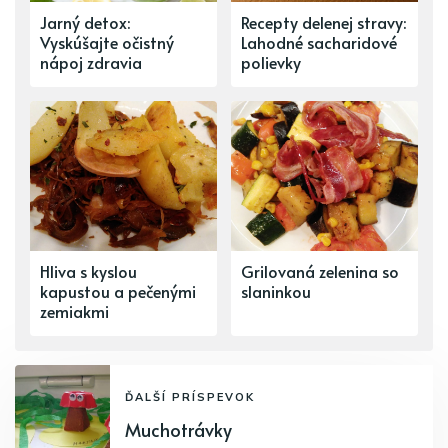
Jarný detox:
Recepty delenej stravy:
Vyskúšajte očistný
Lahodné sacharidové
nápoj zdravia
polievky
Hliva s kyslou
Grilovaná zelenina so
kapustou a pečenými
slaninkou
zemiakmi
ĎALŠÍ PRÍSPEVOK
Muchotrávky