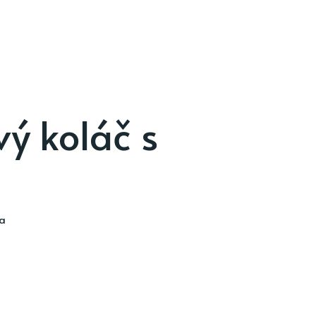
ý koláč s
ia