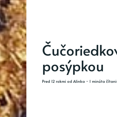
Čučoriedkov
posýpkou
pred 12 rokmi
od
Alinka
• 1 minúta čítan