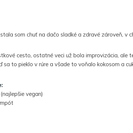
stala som chuť na dačo sladké a zdravé zároveň, v c
tkové cesto, ostatné veci už bola improvizácia, ale t
eď sa to pieklo v rúre a všade to voňalo kokosom a cu
:
 (najlepšie vegan)
ompót