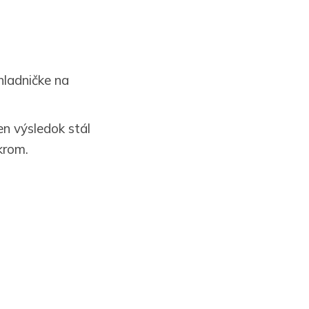
hladničke na
en výsledok stál
krom.