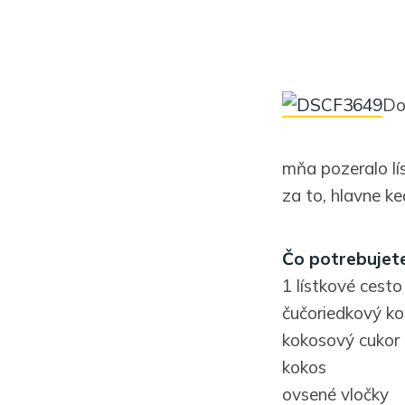
Do
mňa pozeralo lís
za to, hlavne k
Čo potrebujete
1 lístkové cesto
čučoriedkový k
kokosový cukor
kokos
ovsené vločky