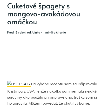
Cuketové špagety s
mangovo-avokádovou
omáčkou
pred 12 rokmi
od
Alinka
• 1 minúta čítania
Pri výrobe receptu som sa inšpirovala
Kristínou z USA, lenže nakoľko som nemala nejaké
suroviny ako použila pri príprave ona, trošku som si
ho upravila. Môžem povedať, že chutil výborne,