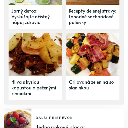
Jarný detox:
Recepty delenej stravy:
Vyskúšajte očistný
Lahodné sacharidové
nápoj zdravia
polievky
Hliva s kyslou
Grilovaná zelenina so
kapustou a pečenými
slaninkou
zemiakmi
ĎALŠÍ PRÍSPEVOK
Jednozrnkové placky