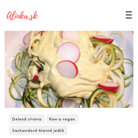
Delená strava
Raw a vegan
Sacharidové hlavné jedlá