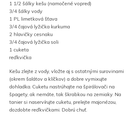
1 1/2 šálky kešu (namočené vopred)
3/4 šálky vody
1 PL limetková šťava
3/4 čajová lyžička kurkuma
2 hlavičky cesnaku
3/4 čajová lyžička soli
1 cuketa
reďkvička
Kešu zlejte z vody, vložte aj s ostatnými surovinami
(okrem šalátov a klíčkov) a dobre vymixujte
dohladka. Cuketu nastrúhajte na špirálovači na
špagety, ak nemáte, tak škrabkou na zemiaky. Na
tanier si naservírujte cuketu, prelejte majonézou,
dozdobte reďkvičkami. Dobrú chuť.