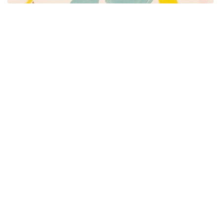
Píšeme pre mamičky aj oteckov. Kreatívne nápady
pre čas s deťmi. Články o rodine, básničky a pesničky
pre deti. Slovenské zvyky a sviatky a recepty.