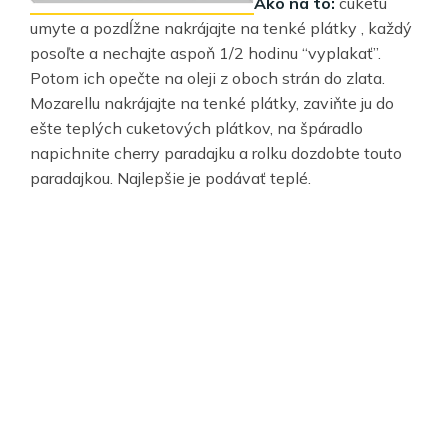
Ako na to:
cuketu
umyte a pozdĺžne nakrájajte na tenké plátky , každý
posoľte a nechajte aspoň 1/2 hodinu “vyplakať”.
Potom ich opečte na oleji z oboch strán do zlata.
Mozarellu nakrájajte na tenké plátky, zaviňte ju do
ešte teplých cuketových plátkov, na špáradlo
napichnite cherry paradajku a rolku dozdobte touto
paradajkou. Najlepšie je podávať teplé.