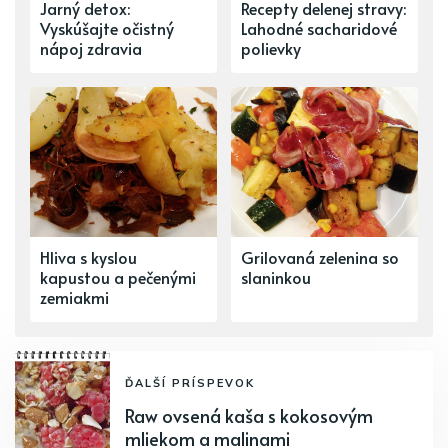
Jarný detox:
Recepty delenej stravy:
Vyskúšajte očistný
Lahodné sacharidové
nápoj zdravia
polievky
Hliva s kyslou
Grilovaná zelenina so
kapustou a pečenými
slaninkou
zemiakmi
ĎALŠÍ PRÍSPEVOK
Raw ovsená kaša s kokosovým
mliekom a malinami