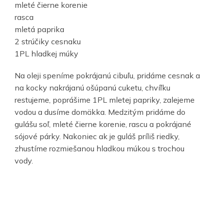
mleté čierne korenie
rasca
mletá paprika
2 strúčiky cesnaku
1PL hladkej múky
Na oleji speníme pokrájanú cibuľu, pridáme cesnak a
na kocky nakrájanú ošúpanú cuketu, chvíľku
restujeme, poprášime 1PL mletej papriky, zalejeme
vodou a dusíme domäkka. Medzitým pridáme do
gulášu soľ, mleté čierne korenie, rascu a pokrájané
sójové párky. Nakoniec ak je guláš príliš riedky,
zhustíme rozmiešanou hladkou múkou s trochou
vody.