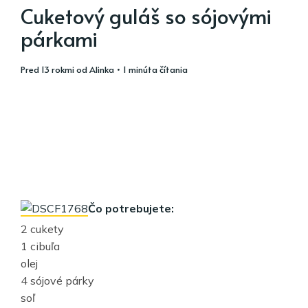
Cuketový guláš so sójovými
párkami
pred 13 rokmi
od
Alinka
• 1 minúta čítania
Čo potrebujete:
2 cukety
1 cibuľa
olej
4 sójové párky
soľ