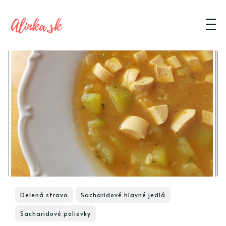
Delená strava
Sacharidové hlavné jedlá
Sacharidové polievky