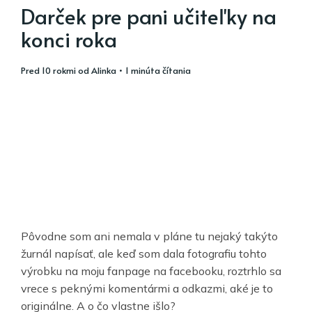
Darček pre pani učiteľky na
konci roka
pred 10 rokmi
od
Alinka
• 1 minúta čítania
Pôvodne som ani nemala v pláne tu nejaký takýto
žurnál napísať, ale keď som dala fotografiu tohto
výrobku na moju fanpage na facebooku, roztrhlo sa
vrece s peknými komentármi a odkazmi, aké je to
originálne. A o čo vlastne išlo?