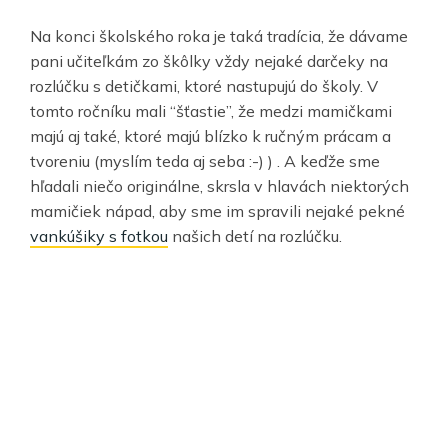
Na konci školského roka je taká tradícia, že dávame
pani učiteľkám zo škôlky vždy nejaké darčeky na
rozlúčku s detičkami, ktoré nastupujú do školy. V
tomto ročníku mali “šťastie”, že medzi mamičkami
majú aj také, ktoré majú blízko k ručným prácam a
tvoreniu (myslím teda aj seba :-) ) . A keďže sme
hľadali niečo originálne, skrsla v hlavách niektorých
mamičiek nápad, aby sme im spravili nejaké pekné
vankúšiky s fotkou
našich detí na rozlúčku.