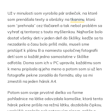
Už v minulosti som vyrobila pár srdiečok, na ktoré
som prenášala texty a obrázky na
tkaninu
, ktorú
som “prehnala” cez tlačiareň a tak nebol problém sa
vyhrať aj tentoraz s touto myšlienkou. Najhoršie bolo
dostať všetky deti v jeden deň do škôlky, keďže sa to
nezadarilo a času bolo príliš málo, museli sme
pristúpiť k plánu B a namiesto spoločnej fotografii
detí som si každé jedno samostatne v škôlke
odfotila. Doma som ich v PC upravila, každému som
k menu pripísala aj jeho meno a potom som si už len
fotografie pekne zoradila do formátu, aby sa mi
zmestili na jeden hárok A4.
Potom som svoje prvotné dielko vo forme
pohľadnice na látke odovzdala kamoške, ktorá tento
hárok pekne prišila na režnú látku, dozdobila čipkou,