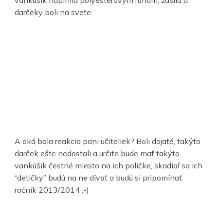
vankúšik naplnila polyesterovým rúnom, zašila a
darčeky boli na svete.
A aká bola reakcia pani učiteliek? Boli dojaté, takýto
darček ešte nedostali a určite bude mať takýto
vankúšik čestné miesto na ich poličke, skadiaľ sa ich
“detičky” budú na ne dívať a budú si pripomínať
ročník 2013/2014 :-)