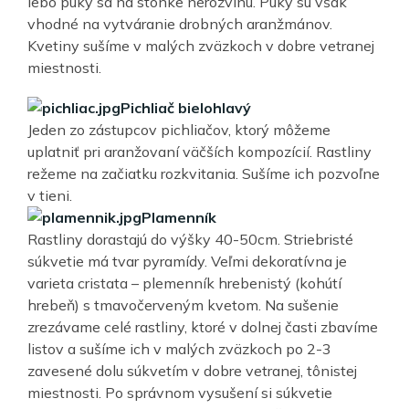
lebo puky sa na stonke nerozvinú. Puky sú však
vhodné na vytváranie drobných aranžmánov.
Kvetiny sušíme v malých zväzkoch v dobre vetranej
miestnosti.
Pichliač bielohlavý
Jeden zo zástupcov pichliačov, ktorý môžeme
uplatniť pri aranžovaní väčších kompozícií. Rastliny
režeme na začiatku rozkvitania. Sušíme ich pozvoľne
v tieni.
Plamenník
Rastliny dorastajú do výšky 40-50cm. Striebristé
súkvetie má tvar pyramídy. Veľmi dekoratívna je
varieta cristata – plemenník hrebenistý (kohútí
hrebeň) s tmavočerveným kvetom. Na sušenie
zrezávame celé rastliny, ktoré v dolnej časti zbavíme
listov a sušíme ich v malých zväzkoch po 2-3
zavesené dolu súkvetím v dobre vetranej, tônistej
miestnosti. Po správnom vysušení si súkvetie