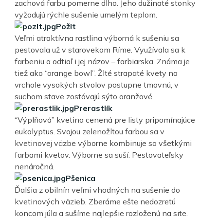
zachová farbu pomerne dlho. Jeho dužinaté stonky
vyžadujú rýchle sušenie umelým teplom.
Požlt
Veľmi atraktívna rastlina výborná k sušeniu sa
pestovala už v starovekom Ríme. Využívala sa k
farbeniu a odtiaľ i jej názov – farbiarska. Známa je
tiež ako “orange bowl”. Žlté strapaté kvety na
vrchole vysokých stvolov postupne tmavnú, v
suchom stave zostávajú sýto oranžové.
Prerastlík
“Výplňová” kvetina cenená pre listy pripomínajúce
eukalyptus. Svojou zelenožltou farbou sa v
kvetinovej väzbe výborne kombinuje so všetkými
farbami kvetov. Výborne sa suší. Pestovateľsky
nenáročná.
Pšenica
Ďalšia z obilnín veľmi vhodných na sušenie do
kvetinových väzieb. Zberáme ešte nedozretú
koncom júla a sušíme najlepšie rozloženú na site.