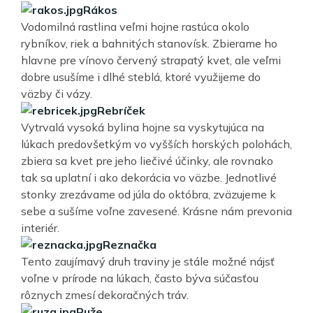
Rákos
Vodomilná rastlina veľmi hojne rastúca okolo
rybníkov, riek a bahnitých stanovísk. Zbierame ho
hlavne pre vínovo červený strapatý kvet, ale veľmi
dobre usušíme i dlhé steblá, ktoré využijeme do
väzby či vázy.
Rebríček
Vytrvalá vysoká bylina hojne sa vyskytujúca na
lúkach predovšetkým vo vyšších horských polohách,
zbiera sa kvet pre jeho liečivé účinky, ale rovnako
tak sa uplatní i ako dekorácia vo väzbe. Jednotlivé
stonky zrezávame od júla do októbra, zväzujeme k
sebe a sušíme voľne zavesené. Krásne nám prevonia
interiér.
Reznačka
Tento zaujímavý druh traviny je stále možné nájsť
voľne v prírode na lúkach, často býva súčasťou
rôznych zmesí dekoračných tráv.
Ruže