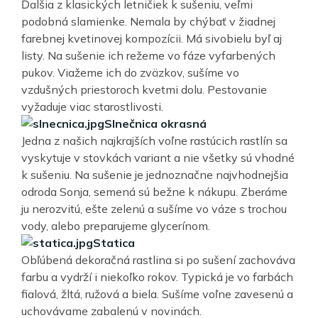
Ďalšia z klasických letničiek k sušeniu, veľmi
podobná slamienke. Nemala by chýbať v žiadnej
farebnej kvetinovej kompozícii. Má sivobielu byľ aj
listy. Na sušenie ich režeme vo fáze vyfarbených
pukov. Viažeme ich do zväzkov, sušíme vo
vzdušných priestoroch kvetmi dolu. Pestovanie
vyžaduje viac starostlivosti.
Slnečnica okrasná
Jedna z našich najkrajších voľne rastúcich rastlín sa
vyskytuje v stovkách variant a nie všetky sú vhodné
k sušeniu. Na sušenie je jednoznačne najvhodnejšia
odroda Sonja, semená sú bežne k nákupu. Zberáme
ju nerozvitú, ešte zelenú a sušíme vo váze s trochou
vody, alebo preparujeme glycerínom.
Statica
Obľúbená dekoračná rastlina si po sušení zachováva
farbu a vydrží i niekoľko rokov. Typická je vo farbách
fialová, žltá, ružová a biela. Sušíme voľne zavesenú a
uchovávame zabalenú v novinách.