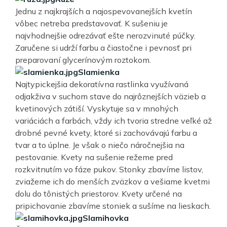
Jednu z najkrajších a najospevovanejších kvetín
vôbec netreba predstavovať. K sušeniu je
najvhodnejšie odrezávať ešte nerozvinuté púčky.
Zaručene si udrží farbu a čiastočne i pevnosť pri
preparovaní glycerínovým roztokom.
Slamienka
Najtypickejšia dekoratívna rastlinka využívaná
odjakživa v suchom stave do najrôznejších väzieb a
kvetinových zátiší. Vyskytuje sa v mnohých
variáciách a farbách, vždy ich tvoria stredne veľké až
drobné pevné kvety, ktoré si zachovávajú farbu a
tvar a to úplne. Je však o niečo náročnejšia na
pestovanie. Kvety na sušenie režeme pred
rozkvitnutím vo fáze pukov. Stonky zbavíme listov,
zviažeme ich do menších zväzkov a vešiame kvetmi
dolu do tônistých priestorov. Kvety určené na
pripichovanie zbavíme stoniek a sušíme na lieskach.
Slamihovka