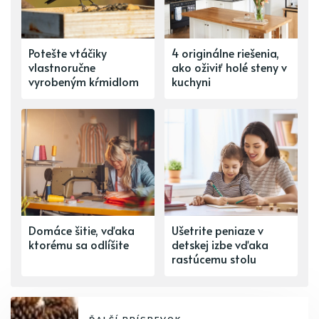
Potešte vtáčiky
4 originálne riešenia,
vlastnoručne
ako oživiť holé steny v
vyrobeným kŕmidlom
kuchyni
Domáce šitie, vďaka
Ušetrite peniaze v
ktorému sa odlíšite
detskej izbe vďaka
rastúcemu stolu