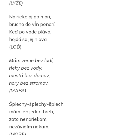
(LYŽE)
Na rieke aj po mori,
brucho do vĺn ponorí.
Keď po vode pláva,
hojdá sa jej hlava.
(LOĎ)
Mám zeme bez ľudí,
rieky bez vody,
mestá bez domov,
hory bez stromov.
(MAPA)
Šplechy-šplechy-šplech,
mám len jeden breh,
zato nenariekam,
nezávidím riekam.
(MORE)