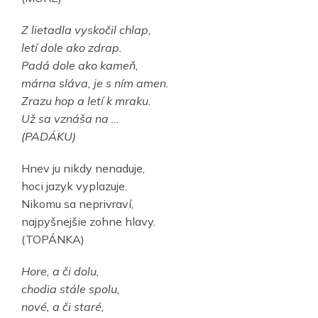
Z lietadla vyskočil chlap,
letí dole ako zdrap.
Padá dole ako kameň,
márna sláva, je s ním amen.
Zrazu hop a letí k mraku.
Už sa vznáša na …
(PADÁKU)
Hnev ju nikdy nenaduje,
hoci jazyk vyplazuje.
Nikomu sa neprivraví,
najpyšnejšie zohne hlavy.
(TOPÁNKA)
Hore, a či dolu,
chodia stále spolu,
nové, a či staré,