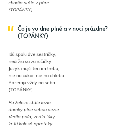
chodia stále v páre.
(TOPÁNKY)
Čo je vo dne plné a v noci prázdne?
(TOPÁNKY)
Idú spolu dve sestričky,
nedržia sa za ručičky.
Jazyk majú, ten im treba,
nie na cukor, nie na chleba.
Pozerajú vždy na seba.
(TOPÁNKY)
Po železe stále lezie,
domky plné sebou vezie.
Vedľa poľa, vedľa lúky,
krúti kolesá opreteky.