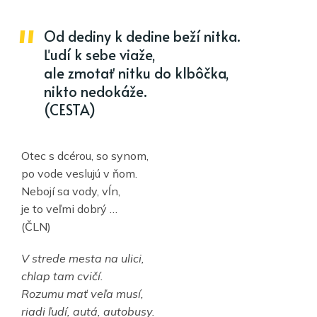
Od dediny k dedine beží nitka.
Ľudí k sebe viaže,
ale zmotať nitku do klbôčka,
nikto nedokáže.
(CESTA)
Otec s dcérou, so synom,
po vode veslujú v ňom.
Nebojí sa vody, vĺn,
je to veľmi dobrý …
(ČLN)
V strede mesta na ulici,
chlap tam cvičí.
Rozumu mať veľa musí,
riadi ľudí, autá, autobusy.