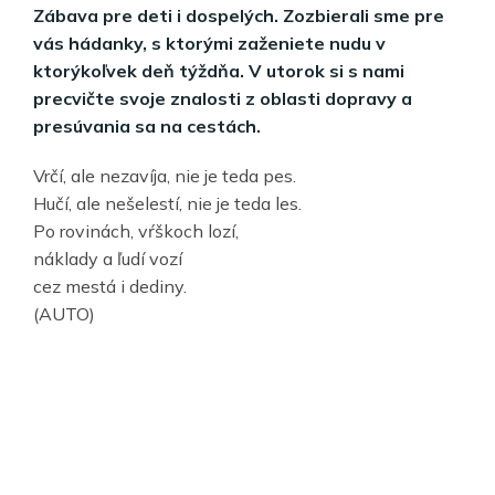
Zábava pre deti i dospelých. Zozbierali sme pre
vás hádanky, s ktorými zaženiete nudu v
ktorýkoľvek deň týždňa. V utorok si s nami
precvičte svoje znalosti z oblasti dopravy a
presúvania sa na cestách.
Vrčí, ale nezavíja, nie je teda pes.
Hučí, ale nešelestí, nie je teda les.
Po rovinách, vŕškoch lozí,
náklady a ľudí vozí
cez mestá i dediny.
(AUTO)