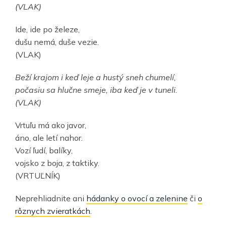
(VLAK)
Ide, ide po železe,
dušu nemá, duše vezie.
(VLAK)
Beží krajom i keď leje a hustý sneh chumelí,
počasiu sa hlučne smeje, iba keď je v tuneli.
(VLAK)
Vrtuľu má ako javor,
áno, ale letí nahor.
Vozí ľudí, balíky,
vojsko z boja, z taktiky.
(VRTUĽNÍK)
Neprehliadnite ani
hádanky o ovocí a zelenine
či
o
rôznych zvieratkách
.