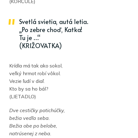
(KORČULE)
Svetlá svietia, autá letia.
„Po zebre choď, Katka!
Tu je …“
(KRIŽOVATKA)
Krídla má tak ako sokol,
veľký hrmot robí vôkol.
Vezie ľudí v diaľ.
Kto by sa ho bál?
(LIETADLO)
Dve cestičky potichúčky,
bežia vedľa seba.
Bežia obe po belobe,
natrúsenej z neba.