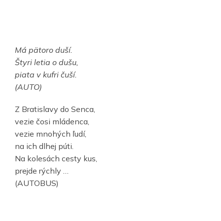
Má pätoro duší.
Štyri letia o dušu,
piata v kufri čuší.
(AUTO)
Z Bratislavy do Senca,
vezie čosi mládenca,
vezie mnohých ľudí,
na ich dlhej púti.
Na kolesách cesty kus,
prejde rýchly …
(AUTOBUS)