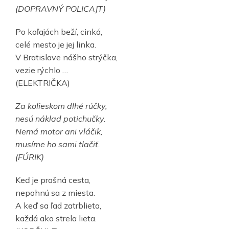
(DOPRAVNÝ POLICAJT)
Po koľajách beží, cinká,
celé mesto je jej linka.
V Bratislave nášho strýčka,
vezie rýchlo …
(ELEKTRIČKA)
Za kolieskom dlhé rúčky,
nesú náklad potichučky.
Nemá motor ani vláčik,
musíme ho sami tlačiť.
(FÚRIK)
Keď je prašná cesta,
nepohnú sa z miesta.
A keď sa ľad zatrblieta,
každá ako strela lieta.