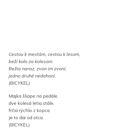
Cestou k mestám, cestou k lesom,
beží kolo za kolesom.
Bežia naraz, zvon im zvoní,
jedno druhé nedohoní.
(BICYKEL)
Majka šliape na pedále,
dve kolesá letia stále,
frčia rýchlo z kopca.
Je to dar od otca.
(BICYKEL)