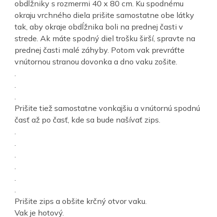
obdĺžniky s rozmermi 40 x 80 cm. Ku spodnému
okraju vrchného diela prišite samostatne obe látky
tak, aby okraje obdĺžnika boli na prednej časti v
strede. Ak máte spodný diel trošku širší, spravte na
prednej časti malé záhyby. Potom vak prevráťte
vnútornou stranou dovonka a dno vaku zošite.
.
.
.
Prišite tiež samostatne vonkajšiu a vnútornú spodnú
časť až po časť, kde sa bude našívať zips.
.
.
.
.
.
.
Prišite zips a obšite krčný otvor vaku.
Vak je hotový.