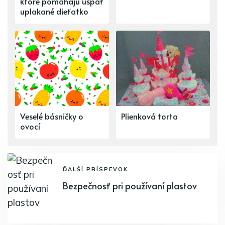
ktoré pomáhajú uspať
uplakané dieťatko
Veselé básničky o
Plienková torta
ovocí
ĎALŠÍ PRÍSPEVOK
Bezpečnosť pri používaní plastov