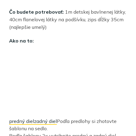
Čo budete potrebovať:
1m detskej bavlnenej látky,
40cm flanelovej látky na podšívku, zips dĺžky 35cm
(najlepšie umelý)
Ako na to:
predný diel
zadný diel
Podľa predlohy si zhotovte
šablonu na sedlo.
Podľa šablony 2x vytrihnite predný a zadný diel