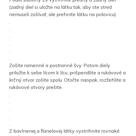
(zadný diel si uložte na látku tak, aby ste stred
nemuseli zošívať, ale prehnite látku na polovicu).
.
.
.
.
.
.
Zošite ramenné a postranné švy. Potom diely
priložte k sebe lícom k lícu, prišpendlite a rukávové a
krčný otvor zošite spolu. Otočte naopak, rozžehlite a
rukávové otvory prešite.
.
.
.
.
.
Z bavlnenej a flanelovej látky vystrihnite rovnaké