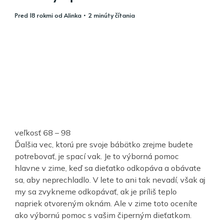
pred 18 rokmi
od
Alinka
• 2 minúty čítania
veľkosť 68 – 98
Ďalšia vec, ktorú pre svoje bábätko zrejme budete
potrebovať, je spací vak. Je to výborná pomoc
hlavne v zime, keď sa dieťatko odkopáva a obávate
sa, aby neprechladlo. V lete to ani tak nevadí, však aj
my sa zvykneme odkopávať, ak je príliš teplo
napriek otvoreným oknám. Ale v zime toto oceníte
ako výbornú pomoc s vašim čiperným dieťatkom.