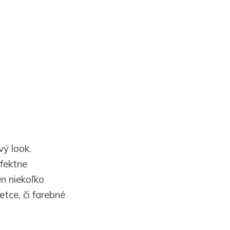
ý look.
rfektne
n niekoľko
etce, či farebné