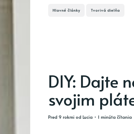
Hlavné články
Tvorivá dielňa
DIY: Dajte n
svojim plá
pred 9 rokmi
od
Lucia
• 1 minúta čítania