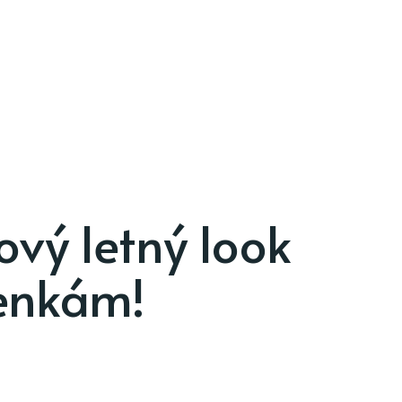
ový letný look
tenkám!