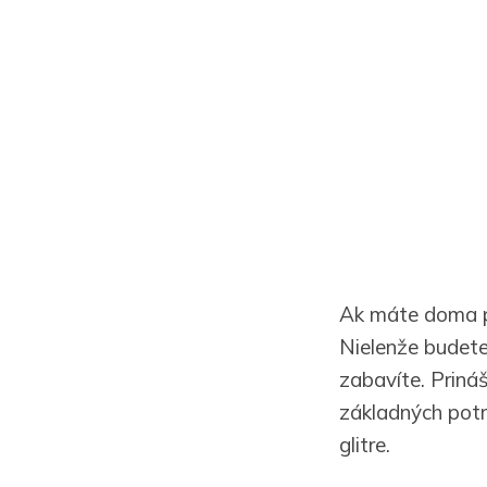
Ak máte doma pl
Nielenže budete 
zabavíte. Priná
základných potri
glitre.