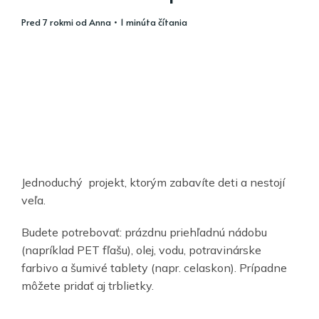
pred 7 rokmi
od
Anna
• 1 minúta čítania
Jednoduchý projekt, ktorým zabavíte deti a nestojí
veľa.
Budete potrebovať: prázdnu priehľadnú nádobu
(napríklad PET fľašu), olej, vodu, potravinárske
farbivo a šumivé tablety (napr. celaskon). Prípadne
môžete pridať aj trblietky.