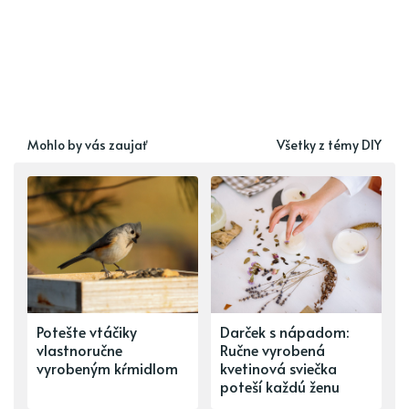
Mohlo by vás zaujať
Všetky z témy DIY
Potešte vtáčiky
Darček s nápadom:
vlastnoručne
Ručne vyrobená
vyrobeným kŕmidlom
kvetinová sviečka
poteší každú ženu