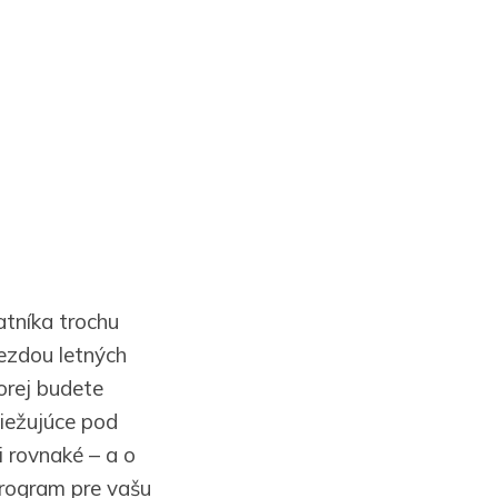
atníka trochu
iezdou letných
orej budete
viežujúce pod
i rovnaké – a o
program pre vašu