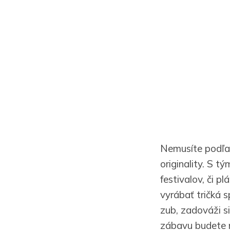
Nemusíte podľah
originality. S 
festivalov, či p
vyrábať tričká s
zub, zadováži si
zábavu budete m