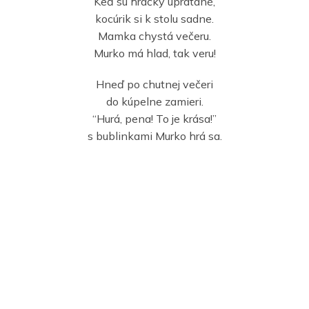
Keď sú hračky upratané,
kocúrik si k stolu sadne.
Mamka chystá večeru.
Murko má hlad, tak veru!
Hneď po chutnej večeri
do kúpelne zamieri.
“Hurá, pena! To je krása!”
s bublinkami Murko hrá sa.