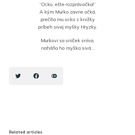
“Ocko, ešte rozprávočka!”
A kým Murko zavrie očká,
prečíta mu ocko z knižky
príbeh sivej myšky Hryzky.
Murkovi sa sníček sníva,
naháňa ho myška sivá…
Related articles