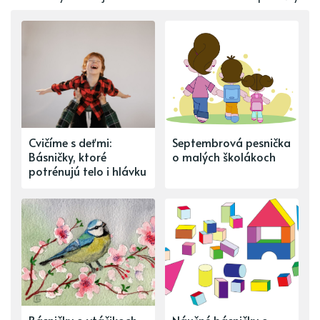
Cvičíme s deťmi:
Septembrová pesnička
Básničky, ktoré
o malých školákoch
potrénujú telo i hlávku
Básničky o vtáčikoch
Náučné básničky o