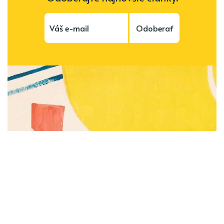
Odoberať
Subscribe to be notified of new content and
support Alinka.sk - Život a krása šikovnej
ženy, help keep this site independent.