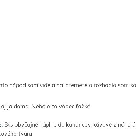
nto nápad som videla na internete a rozhodla som sa,
 aj ja doma. Nebolo to vôbec ťažké.
:
3ks obyčajné náplne do kahancov, kávové zrná, prá
cového tvaru