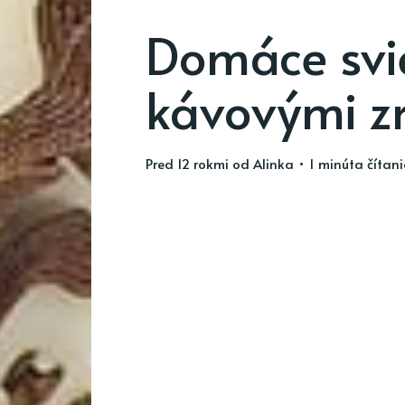
Domáce svi
kávovými z
pred 12 rokmi
od
Alinka
• 1 minúta čítan