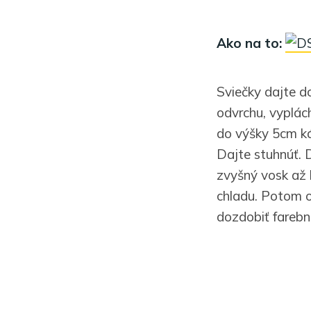
Ako na to:
Sviečky dajte d
odvrchu, vyplác
do výšky 5cm ká
Dajte stuhnúť. 
zvyšný vosk až
chladu. Potom o
dozdobiť farebno