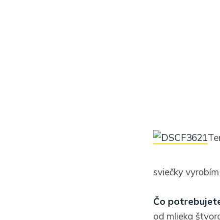
Te
sviečky vyrobím
Čo potrebujete
od mlieka štvor