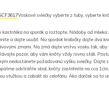
Voskové sviečky vyberte z tuby, vyberte knô
o kastrólika na sporák a roztopte. Nádoby od mlieka z
hnite a dajte usušiť. Na spodok krabičky dajte dva kn
vovými zrnami. Na zrná dajte vrstvu vosku tak, aby s
Dávajte pozor, aby vám knôty vždy rovno stáli. Post
 kým nedostanete požadovanú výšku sviečky. Dajte s
patrne odstráňte obal, knôty zastrihnite na cca 1c
u stužkou a zabaliť do celofánu. Ako darček sa to ur