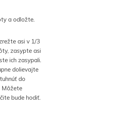
ty a odložte.
režte asi v 1/3
ôty, zasypte asi
te ich zasypali.
upne dolievajte
tuhnúť do
m. Môžete
čite bude hodiť.