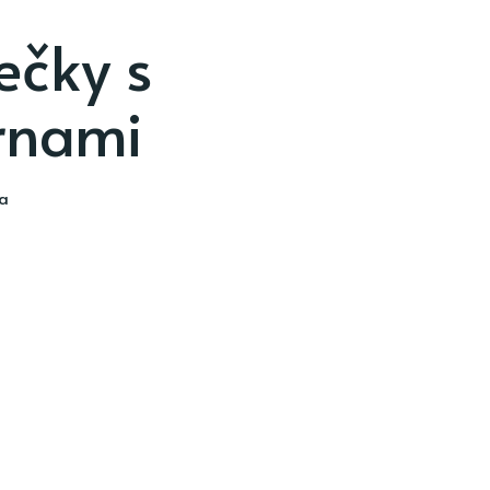
ečky s
rnami
ia