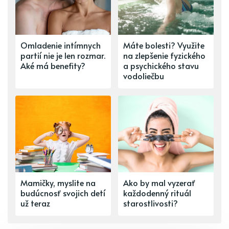
Omladenie intímnych
Máte bolesti? Využite
partií nie je len rozmar.
na zlepšenie fyzického
Aké má benefity?
a psychického stavu
vodoliečbu
Mamičky, myslite na
Ako by mal vyzerať
budúcnosť svojich detí
každodenný rituál
už teraz
starostlivosti?