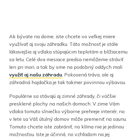
Ak bývate na dome, iste chcete vo veľkej miere
využívať aj svoju záhradku. Táto možnosť je stále
lákavejšia aj vďaka stúpajúcim teplotám a blížiacemu
sa letu. Celé dva mesiace predsa nemôžeme stráviť
len pri mori, a tak by sme na podobný oddych mali
využiť aj našu záhradu
. Pokosená tráva, ale aj
záhradná hojdačka je tak takmer povinnou výbavou.
Populárne sa stávajú aj zimné záhrady, či väčšie
presklené plochy na našich domoch. V zime Vám
vďaka tomuto slniečko výborne prehreje interiér, no
v lete sa Váš útulný domov môže premeniť na saunu.
Tomuto chcete iste zabrániť, no klíma nie je jedinou
možnosťou. Iste je účinná, no vzhľadom na jej