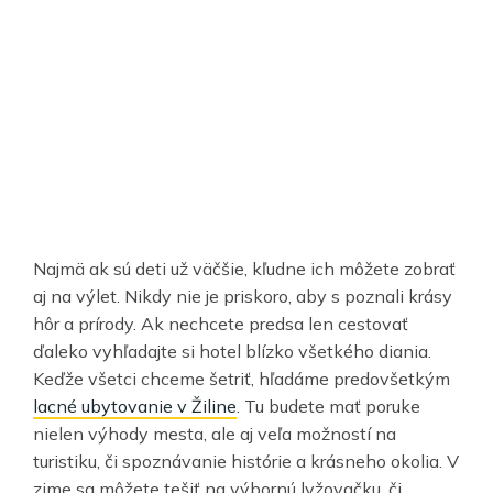
Najmä ak sú deti už väčšie, kľudne ich môžete zobrať
aj na výlet. Nikdy nie je priskoro, aby s poznali krásy
hôr a prírody. Ak nechcete predsa len cestovať
ďaleko vyhľadajte si hotel blízko všetkého diania.
Keďže všetci chceme šetriť, hľadáme predovšetkým
lacné ubytovanie v Žiline
. Tu budete mať poruke
nielen výhody mesta, ale aj veľa možností na
turistiku, či spoznávanie histórie a krásneho okolia. V
zime sa môžete tešiť na výbornú lyžovačku, či