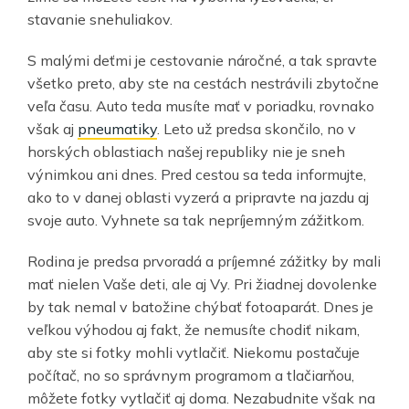
stavanie snehuliakov.
S malými deťmi je cestovanie náročné, a tak spravte
všetko preto, aby ste na cestách nestrávili zbytočne
veľa času. Auto teda musíte mať v poriadku, rovnako
však aj
pneumatiky
. Leto už predsa skončilo, no v
horských oblastiach našej republiky nie je sneh
výnimkou ani dnes. Pred cestou sa teda informujte,
ako to v danej oblasti vyzerá a pripravte na jazdu aj
svoje auto. Vyhnete sa tak nepríjemným zážitkom.
Rodina je predsa prvoradá a príjemné zážitky by mali
mať nielen Vaše deti, ale aj Vy. Pri žiadnej dovolenke
by tak nemal v batožine chýbať fotoaparát. Dnes je
veľkou výhodou aj fakt, že nemusíte chodiť nikam,
aby ste si fotky mohli vytlačiť. Niekomu postačuje
počítač, no so správnym programom a tlačiarňou,
môžete fotky vytlačiť aj doma. Nezabudnite však na