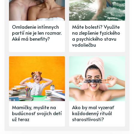
Omladenie intímnych
Máte bolesti? Využite
partií nie je len rozmar.
na zlepšenie fyzického
Aké má benefity?
a psychického stavu
vodoliečbu
Mamičky, myslite na
Ako by mal vyzerať
budúcnosť svojich detí
každodenný rituál
už teraz
starostlivosti?